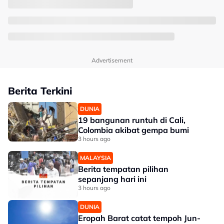
Advertisement
Berita Terkini
DUNIA
19 bangunan runtuh di Cali,
Colombia akibat gempa bumi
3 hours ago
MALAYSIA
Berita tempatan pilihan
sepanjang hari ini
3 hours ago
DUNIA
Eropah Barat catat tempoh Jun-