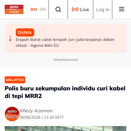
Skip to main content
Select language
Live
Log in
BM
|
EN
DUNIA
MALAYSIA
DUNIA
19 bangunan runtuh di Cali, Colombia akibat gempa
Berita tempatan pilihan sepanjang hari ini
Eropah Barat catat tempoh Jun-Julai terpanas dalam
bumi
rekod - Agensi iklim EU
Advertisement
MALAYSIA
Polis buru sekumpulan individu curi kabel
di tepi MRR2
Afiezy Azaman
06/06/2026 | 11:10 MYT