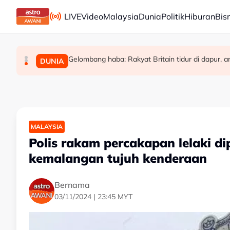
Skip to main content
LIVE
Video
Malaysia
Dunia
Politik
Hiburan
Bis
Gelombang haba: Rakyat Britain tidur di dapur, am
Era berakhir: John Cena beri penghormatan kepa
Kerjasama dalam Kerajaan Perpaduan kekal ut
MALAYSIA
SUKAN
DUNIA
MALAYSIA
Polis rakam percakapan lelaki di
kemalangan tujuh kenderaan
Bernama
03/11/2024 | 23:45 MYT