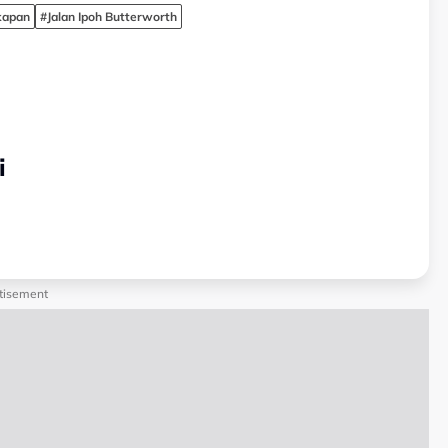
kapan
#Jalan Ipoh Butterworth
i
tisement