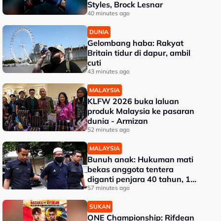
Styles, Brock Lesnar
40 minutes ago
DUNIA
Gelombang haba: Rakyat
Britain tidur di dapur, ambil
cuti
43 minutes ago
MALAYSIA
KLFW 2026 buka laluan
produk Malaysia ke pasaran
dunia - Armizan
52 minutes ago
MALAYSIA
Bunuh anak: Hukuman mati
bekas anggota tentera
diganti penjara 40 tahun, 12
sebatan
57 minutes ago
SUKAN
ONE Championship: Rifdean