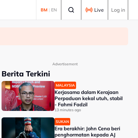
Select language
Live
Log in
BM
|
EN
Advertisement
Berita Terkini
MALAYSIA
Kerjasama dalam Kerajaan
Perpaduan kekal utuh, stabil
- Fahmi Fadzil
13 minutes ago
SUKAN
Era berakhir: John Cena beri
penghormatan kepada AJ