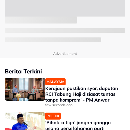
Advertisement
Berita Terkini
MALAYSIA
Kerajaan pastikan syor, dapatan
RCI Tabung Haji disiasat tuntas
tanpa kompromi - PM Anwar
few seconds ago
POLITIK
'Pihak ketiga' jangan ganggu
usaha persefahaman parti