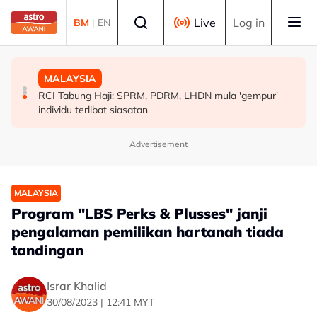
Skip to main content
Select language
Live
Log in
BM
|
EN
MALAYSIA
POLITIK
MALAYSIA
Kerajaan pastikan syor, dapatan RCI Tabung Haji
'Pihak ketiga' jangan ganggu usaha persefahaman parti
RCI Tabung Haji: SPRM, PDRM, LHDN mula 'gempur'
disiasat tuntas tanpa kompromi - PM Anwar
Melayu - Asyraf Wajdi
individu terlibat siasatan
Advertisement
MALAYSIA
Program "LBS Perks & Plusses" janji
pengalaman pemilikan hartanah tiada
tandingan
Israr Khalid
30/08/2023 | 12:41 MYT