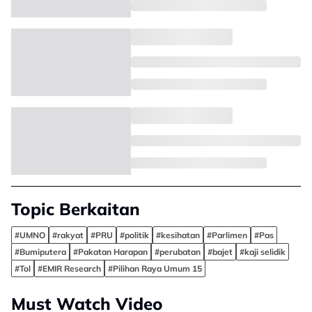
Topic Berkaitan
#UMNO
#rakyat
#PRU
#politik
#kesihatan
#Parlimen
#Pas
#Bumiputera
#Pakatan Harapan
#perubatan
#bajet
#kaji selidik
#Tol
#EMIR Research
#Pilihan Raya Umum 15
Must Watch Video