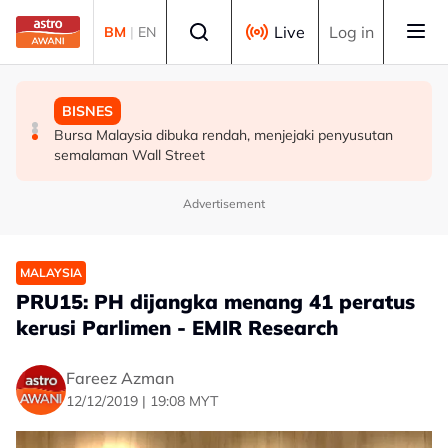
Skip to main content
Select language
Live
Log in
BM
|
EN
MALAYSIA
BISNES
DUNIA
Siasatan segera tragedi renjatan elektrik tiga anggota
Bursa Malaysia dibuka rendah, menjejaki penyusutan
Konvoi Darat Palestin tiba di Gaziantep dalam
polis - Saifuddin Nasution
semalaman Wall Street
perjalanan ke wilayah Palestin
Advertisement
MALAYSIA
PRU15: PH dijangka menang 41 peratus
kerusi Parlimen - EMIR Research
Fareez Azman
12/12/2019 | 19:08 MYT