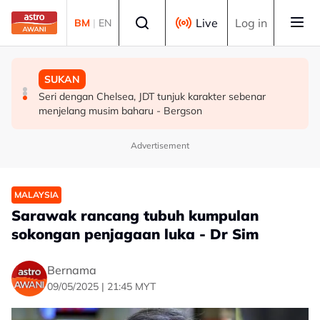
Skip to main content
Select language
Live
Log in
BM
|
EN
DUNIA
DUNIA
SUKAN
Sekitar 400 orang terkandas, tanah runtuh di tengah
Keselamatan semakin meruncing, lebih 5,000 penduduk
Seri dengan Chelsea, JDT tunjuk karakter sebenar
Jepun
hilang tempat tinggal di Darfur Barat - IOM
menjelang musim baharu - Bergson
Advertisement
MALAYSIA
Sarawak rancang tubuh kumpulan
sokongan penjagaan luka - Dr Sim
Bernama
09/05/2025 | 21:45 MYT