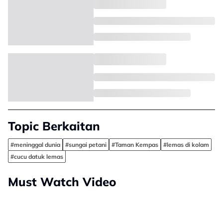
Topic Berkaitan
#meninggal dunia
#sungai petani
#Taman Kempas
#lemas di kolam
#cucu datuk lemas
Must Watch Video