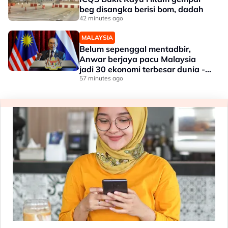
beg disangka berisi bom, dadah
42 minutes ago
MALAYSIA
Belum sepenggal mentadbir,
Anwar berjaya pacu Malaysia
jadi 30 ekonomi terbesar dunia -
Penganalisis
57 minutes ago