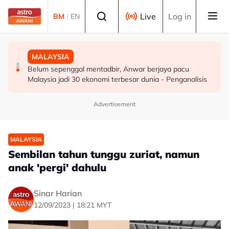
Skip to main content
Select language
Live
Log in
BM
|
EN
DUNIA
MALAYSIA
MALAYSIA
Infantino nafi dakwaan UEFA bayar pampasan kepada
ICQS Bukit Kayu Hitam gempar beg disangka berisi
Belum sepenggal mentadbir, Anwar berjaya pacu
wanita didakwa kekasih
bom, dadah
Malaysia jadi 30 ekonomi terbesar dunia - Penganalisis
Advertisement
MALAYSIA
Sembilan tahun tunggu zuriat, namun
anak 'pergi' dahulu
Sinar Harian
12/09/2023 | 18:21 MYT