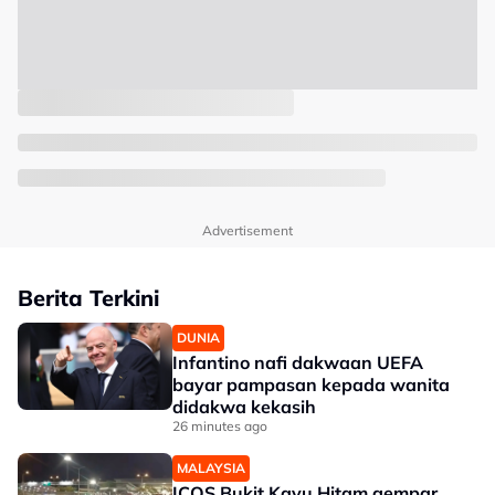
Advertisement
Berita Terkini
DUNIA
Infantino nafi dakwaan UEFA
bayar pampasan kepada wanita
didakwa kekasih
26 minutes ago
MALAYSIA
ICQS Bukit Kayu Hitam gempar