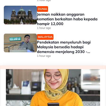
DUNIA
Jerman naikkan anggaran
kematian berkaitan haba kepada
hampir 12,000
1 hour ago
MALAYSIA
Pendekatan menyeluruh bagi
Malaysia bersedia hadapi
demensia menjelang 2030 -
Hanifah
1 hour ago