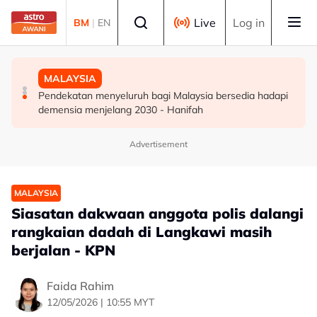
Skip to main content
Select language
Live
Log in
BM
|
EN
DUNIA
DUNIA
MALAYSIA
Kebakaran hutan di Gunung Bromo cecah 60 hektar,
Jerman naikkan anggaran kematian berkaitan haba
Pendekatan menyeluruh bagi Malaysia bersedia hadapi
sokongan udara digerakkan
kepada hampir 12,000
demensia menjelang 2030 - Hanifah
Advertisement
MALAYSIA
Siasatan dakwaan anggota polis dalangi
rangkaian dadah di Langkawi masih
berjalan - KPN
Faida Rahim
12/05/2026 | 10:55 MYT