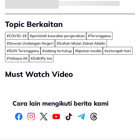
Topic Berkaitan
#COVID-19
#perintah kawalan pergerakan
#Terengganu
#Dewan Undangan Negeri
#Sultan Mizan Zainal Abidin
#DUN Terengganu
#sidang tertutup
#liputan media
#setengah hari
#Yahaya Ali
#Zulkifly Isa
Must Watch Video
Cara lain mengikuti berita kami