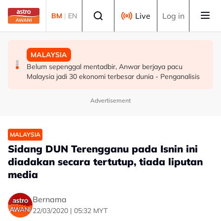
Skip to main content
Select language
Live
Log in
BM
|
EN
DUNIA
MALAYSIA
MALAYSIA
Infantino nafi dakwaan UEFA bayar pampasan kepada
ICQS Bukit Kayu Hitam gempar beg disangka berisi
Belum sepenggal mentadbir, Anwar berjaya pacu
wanita didakwa kekasih
bom, dadah
Malaysia jadi 30 ekonomi terbesar dunia - Penganalisis
Advertisement
MALAYSIA
Sidang DUN Terengganu pada Isnin ini
diadakan secara tertutup, tiada liputan
media
Bernama
22/03/2020 | 05:32 MYT