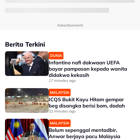
Advertisement
Berita Terkini
DUNIA
Infantino nafi dakwaan UEFA
bayar pampasan kepada wanita
didakwa kekasih
17 minutes ago
MALAYSIA
ICQS Bukit Kayu Hitam gempar
beg disangka berisi bom, dadah
32 minutes ago
MALAYSIA
Belum sepenggal mentadbir,
Anwar berjaya pacu Malaysia