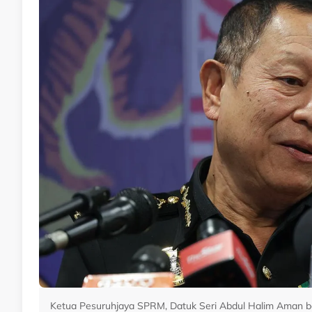
Ketua Pesuruhjaya SPRM, Datuk Seri Abdul Halim Aman be