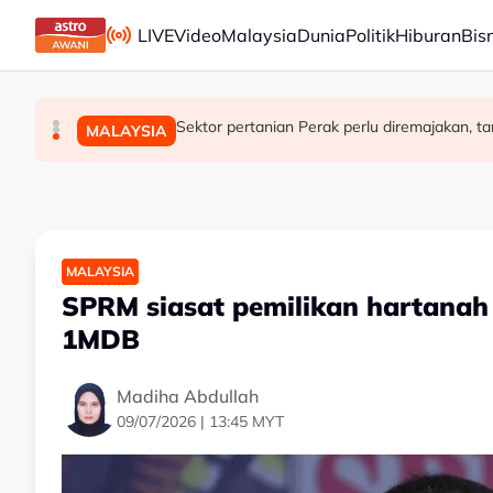
Skip to main content
LIVE
Video
Malaysia
Dunia
Politik
Hiburan
Bis
PRN Melaka: BN terbuka untuk berunding, tukar
Rundingan import udang Thailand dijangka s
Sektor pertanian Perak perlu diremajakan, ta
MALAYSIA
POLITIK
MALAYSIA
MALAYSIA
SPRM siasat pemilikan hartanah
1MDB
Madiha Abdullah
09/07/2026 | 13:45 MYT