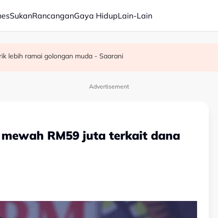
nes
Sukan
Rancangan
Gaya Hidup
Lain-Lain
 kerusi - Ahmad Zahid
elesai pertengahan bulan ini - Mohamad
rik lebih ramai golongan muda - Saarani
Advertisement
 mewah RM59 juta terkait dana