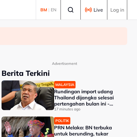
Select language
Live
Log in
BM
|
EN
Advertisement
Berita Terkini
MALAYSIA
Rundingan import udang
Thailand dijangka selesai
pertengahan bulan ini -
Mohamad
17 minutes ago
POLITIK
PRN Melaka: BN terbuka
untuk berunding, tukar