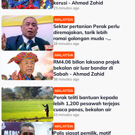
kerusi - Ahmad Zahid
23 minutes ago
MALAYSIA
Sektor pertanian Perak perlu
diremajakan, tarik lebih
ramai golongan muda -
Saarani
28 minutes ago
MALAYSIA
RM4.06 bilion laksana projek
bekalan air luar bandar di
Sabah - Ahmad Zahid
38 minutes ago
MALAYSIA
Perak teliti bantuan kepada
lebih 1,200 pesawah terjejas
cuaca panas, bekalan air
43 minutes ago
MALAYSIA
Polis siasat pemilik, motif