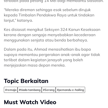
terbabit pada petang 14 Mei bagi membantu siasatan.
“Mereka direman sehingga esok sebelum dirujuk
kepada Timbalan Pendakwa Raya untuk tindakan
lanjut,” katanya.
Kes disiasat mengikut Seksyen 324 Kanun Keseksaan
kerana dengan sengaja menyebabkan kecederaan
menggunakan senjata atau benda berbahaya.
Dalam pada itu, Ahmad menasihatkan ibu bapa
supaya memantau pergerakan anak-anak agar tidak
terlibat dalam kegiatan jenayah yang boleh
menjejaskan masa depan mereka.
Topic Berkaitan
#remaja
#tiada tambang
#Serang
#pemandu e-hailing
Must Watch Video