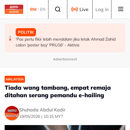
Skip to main content
Select language
Live
Log in
BM
|
EN
POLITIK
MALAYSIA
POLITIK
BN cari formula elak perpecahan undi Melayu - Razlan
Malaysia, Singapura perkukuh kerjasama sektor tenaga
'Pas perlu fikir lebih mendalam jika letak Ahmad Zahid
Rafii
kerja
calon 'poster boy' PRU16' - Aktivis
Advertisement
MALAYSIA
Tiada wang tambang, empat remaja
ditahan serang pemandu e-hailing
Shuhada Abdul Kadir
19/05/2026 | 10:15 MYT