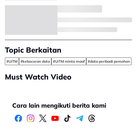
Topic Berkaitan
#UiTM
#kebocoran data
#UiTM minta maaf
#data peribadi pemohon
Must Watch Video
Cara lain mengikuti berita kami