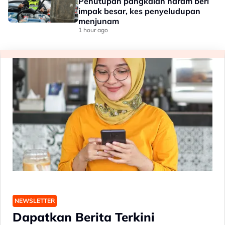
Penutupan pangkalan haram beri
impak besar, kes penyeludupan
menjunam
1 hour ago
NEWSLETTER
Dapatkan Berita Terkini