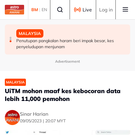
Skip to main content
Select language
Live
Log in
BM
|
EN
MALAYSIA
DUNIA
MALAYSIA
Kes Ismail Sabri: Pendakwaan ditangguh ke 27 Ogos
Perjanjian buka semula Selat Hormuz mungkin dicapai
Penutupan pangkalan haram beri impak besar, kes
susulan masalah kesihatan
tidak lama lagi - Trump
penyeludupan menjunam
Advertisement
MALAYSIA
UiTM mohon maaf kes kebocoran data
lebih 11,000 pemohon
Sinar Harian
09/05/2023 | 20:07 MYT