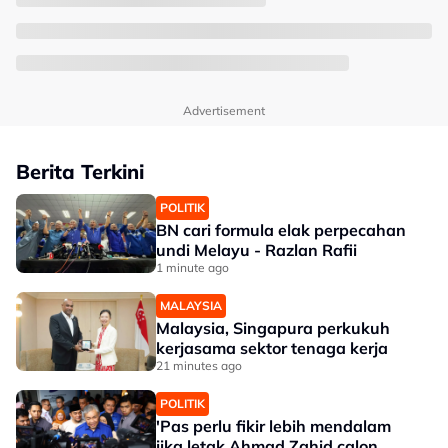
Advertisement
Berita Terkini
POLITIK
BN cari formula elak perpecahan
undi Melayu - Razlan Rafii
1 minute ago
MALAYSIA
Malaysia, Singapura perkukuh
kerjasama sektor tenaga kerja
21 minutes ago
POLITIK
'Pas perlu fikir lebih mendalam
jika letak Ahmad Zahid calon