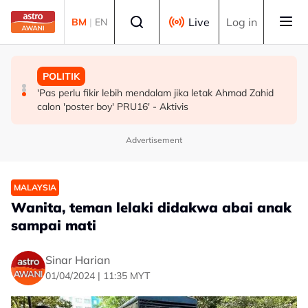
Skip to main content
Select language
Live
Log in
BM
|
EN
POLITIK
MALAYSIA
POLITIK
BN cari formula elak perpecahan undi Melayu - Razlan
Malaysia, Singapura perkukuh kerjasama sektor tenaga
'Pas perlu fikir lebih mendalam jika letak Ahmad Zahid
Rafii
kerja
calon 'poster boy' PRU16' - Aktivis
Advertisement
MALAYSIA
Wanita, teman lelaki didakwa abai anak
sampai mati
Sinar Harian
01/04/2024 | 11:35 MYT