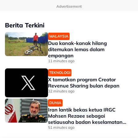
Advertisement
Berita Terkini
MALAYSIA
Dua kanak-kanak hilang
ditemukan lemas dalam
empangan
11 minutes ago
TEKNOLOGI
X tamatkan program Creator
Revenue Sharing bulan depan
32 minutes ago
DUNIA
Iran lantik bekas ketua IRGC
Mohsen Rezaee sebagai
setiausaha badan keselamatan
tertinggi
51 minutes ago