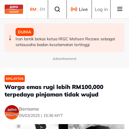
Skip to main content
Select language
Live
Log in
BM
|
EN
MALAYSIA
TEKNOLOGI
DUNIA
Dua kanak-kanak hilang ditemukan lemas dalam
X tamatkan program Creator Revenue Sharing bulan
Iran lantik bekas ketua IRGC Mohsen Rezaee sebagai
empangan
depan
setiausaha badan keselamatan tertinggi
Advertisement
MALAYSIA
Warga emas rugi lebih RM100,000
terpedaya pinjaman tidak wujud
Bernama
05/03/2025 | 15:36 MYT