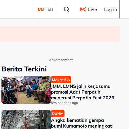
Select language
Live
Log in
BM
|
EN
Advertisement
Berita Terkini
MALAYSIA
JMM, LMNS jalin kerjasama
promosi Adat Perpatih
menerusi Perpatih Fest 2026
few seconds ago
DUNIA
Angka kematian gempa
bumi Kumamoto meningkat