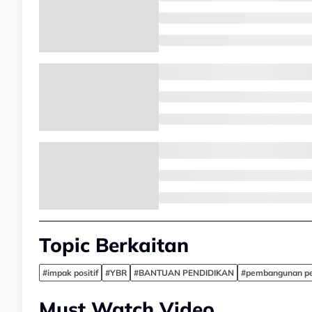
Topic Berkaitan
#impak positif
#YBR
#BANTUAN PENDIDIKAN
#pembangunan pe
Must Watch Video