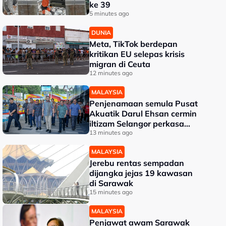
ke 39
5 minutes ago
DUNIA
Meta, TikTok berdepan
kritikan EU selepas krisis
migran di Ceuta
12 minutes ago
MALAYSIA
Penjenamaan semula Pusat
Akuatik Darul Ehsan cermin
iltizam Selangor perkasa
aset awam - Amirudin
13 minutes ago
MALAYSIA
Jerebu rentas sempadan
dijangka jejas 19 kawasan
di Sarawak
15 minutes ago
MALAYSIA
Penjawat awam Sarawak