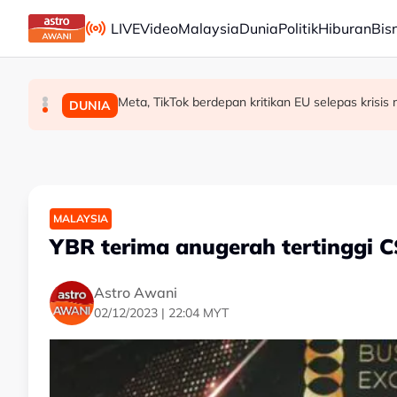
Skip to main content
LIVE
Video
Malaysia
Dunia
Politik
Hiburan
Bis
Angka kematian gempa bumi Kumamoto meningk
Meta, TikTok berdepan kritikan EU selepas krisis
JMM, LMNS jalin kerjasama promosi Adat Per
MALAYSIA
DUNIA
DUNIA
MALAYSIA
YBR terima anugerah tertinggi 
Astro Awani
02/12/2023 | 22:04 MYT