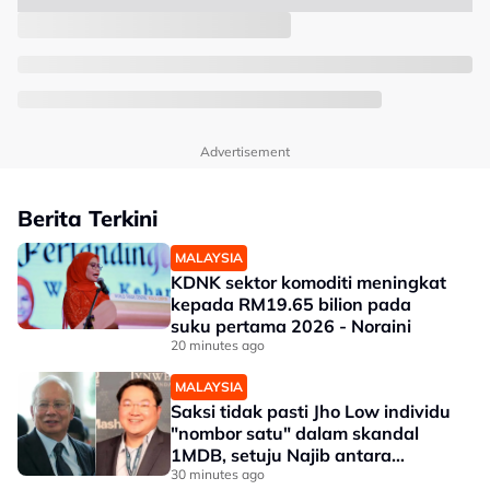
Advertisement
Berita Terkini
MALAYSIA
KDNK sektor komoditi meningkat
kepada RM19.65 bilion pada
suku pertama 2026 - Noraini
20 minutes ago
MALAYSIA
Saksi tidak pasti Jho Low individu
"nombor satu" dalam skandal
1MDB, setuju Najib antara
penerima dana
30 minutes ago