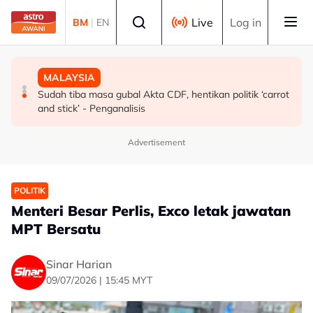
Skip to main content
Select language
Live
Log in
BM
|
EN
MALAYSIA
MALAYSIA
MALAYSIA
KDNK sektor komoditi meningkat kepada RM19.65 bilion
Saksi tidak pasti Jho Low individu "nombor satu" dalam
Sudah tiba masa gubal Akta CDF, hentikan politik ‘carrot
pada suku pertama 2026 - Noraini
skandal 1MDB, setuju Najib antara penerima dana
and stick’ - Penganalisis
Advertisement
POLITIK
Menteri Besar Perlis, Exco letak jawatan
MPT Bersatu
Sinar Harian
09/07/2026 | 15:45 MYT