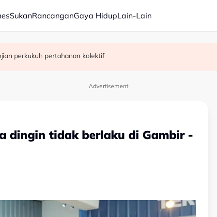
nes
Sukan
Rancangan
Gaya Hidup
Lain-Lain
inaan dewan majlis baharu White House bernilai RM1.6 bilion
njian perkukuh pertahanan kolektif
asar kerajaan pada rakyat - Abang Johari
Advertisement
 dingin tidak berlaku di Gambir -