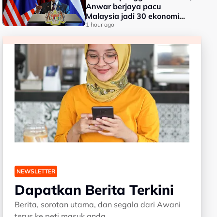
Anwar berjaya pacu
Malaysia jadi 30 ekonomi
terbesar dunia -
1 hour ago
Penganalisis
NEWSLETTER
Dapatkan Berita Terkini
Berita, sorotan utama, dan segala dari Awani
terus ke peti masuk anda.