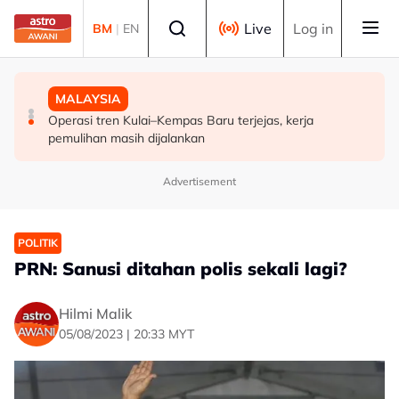
Skip to main content
Select language
Live
Log in
BM
|
EN
MALAYSIA
POLITIK
MALAYSIA
FMBA sambut baik arahan PM percepat kelulusan
'Siapa akan pergi, siapa diperintah pergi? Tunggu dan
Operasi tren Kulai–Kempas Baru terjejas, kerja
pekerja asing sektor restoran
lihat'- Zahid
pemulihan masih dijalankan
Advertisement
POLITIK
PRN: Sanusi ditahan polis sekali lagi?
Hilmi Malik
05/08/2023 | 20:33 MYT