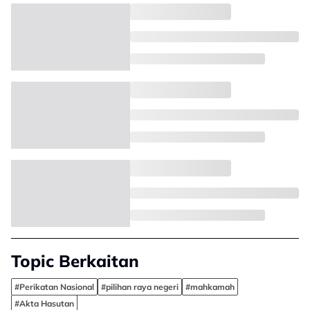
Topic Berkaitan
#Perikatan Nasional
#pilihan raya negeri
#mahkamah
#Akta Hasutan