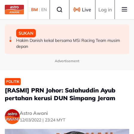
Skip to main content
Select language
Live
Log in
BM
|
EN
SUKAN
DUNIA
SUKAN
Aliff Rakib hadiah rumah RM1 juta kepada ibu bapa
Syarikat Minyak Nasional Abu Dhabi terkena serangan
Hakim Danish kekal bersama MSi Racing Team musim
peluru berpandu di Selat Hormuz
depan
Advertisement
POLITIK
[RASMI] PRN Johor: Salahuddin Ayub
pertahan kerusi DUN Simpang Jeram
Astro Awani
12/03/2022 | 23:24 MYT