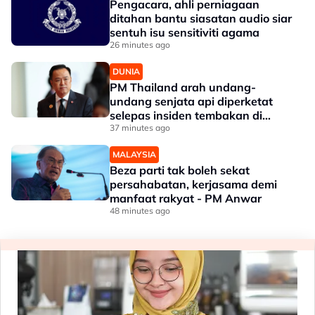
Pengacara, ahli perniagaan
ditahan bantu siasatan audio siar
sentuh isu sensitiviti agama
26 minutes ago
DUNIA
PM Thailand arah undang-
undang senjata api diperketat
selepas insiden tembakan di
sekolah
37 minutes ago
MALAYSIA
Beza parti tak boleh sekat
persahabatan, kerjasama demi
manfaat rakyat - PM Anwar
48 minutes ago