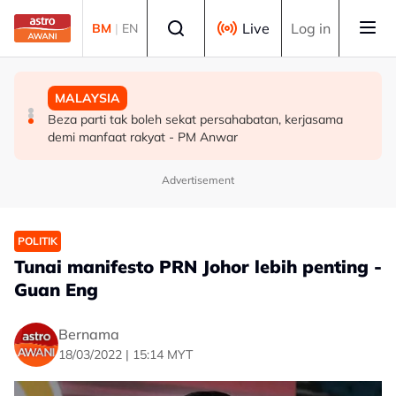
Skip to main content
Select language
Live
Log in
BM
|
EN
MALAYSIA
DUNIA
MALAYSIA
Pengacara, ahli perniagaan ditahan bantu siasatan
PM Thailand arah undang-undang senjata api diperketat
Beza parti tak boleh sekat persahabatan, kerjasama
audio siar sentuh isu sensitiviti agama
selepas insiden tembakan di sekolah
demi manfaat rakyat - PM Anwar
Advertisement
POLITIK
Tunai manifesto PRN Johor lebih penting -
Guan Eng
Bernama
18/03/2022 | 15:14 MYT