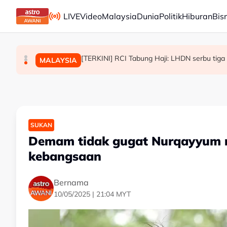
Skip to main content
LIVE
Video
Malaysia
Dunia
Politik
Hiburan
Bis
Exco baharu N. Sembilan mampu laksana amana
Proses kenaikan pangkat ATM dan PDRM dip
[TERKINI] RCI Tabung Haji: LHDN serbu tiga 
POLITIK
MALAYSIA
MALAYSIA
SUKAN
Demam tidak gugat Nurqayyum ra
kebangsaan
Bernama
10/05/2025 | 21:04 MYT