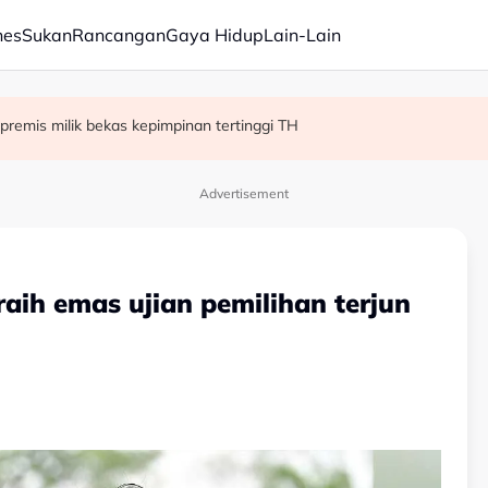
nes
Sukan
Rancangan
Gaya Hidup
Lain-Lain
h, perkukuh pentadbiran
ermudah, dipercepat - PM Anwar
premis milik bekas kepimpinan tertinggi TH
Advertisement
ih emas ujian pemilihan terjun