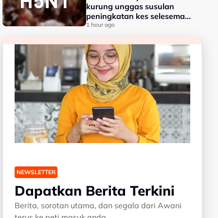
kurung unggas susulan
peningkatan kes selesema
burung H5N1
1 hour ago
NEWSLETTER
Dapatkan Berita Terkini
Berita, sorotan utama, dan segala dari Awani
terus ke peti masuk anda.