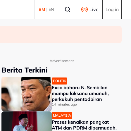
Select language
Live
Log in
BM
|
EN
Advertisement
Berita Terkini
POLITIK
Exco baharu N. Sembilan
mampu laksana amanah,
perkukuh pentadbiran
14 minutes ago
MALAYSIA
Proses kenaikan pangkat
ATM dan PDRM dipermudah,