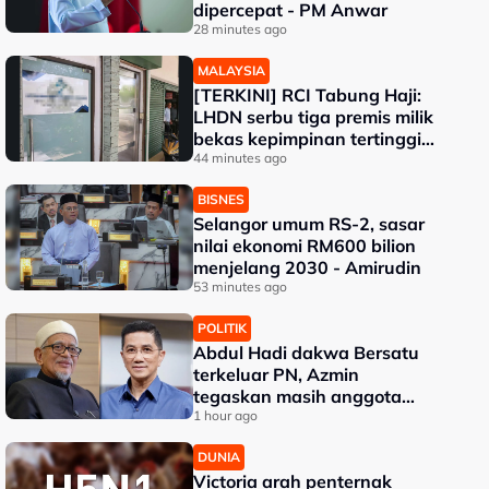
dipercepat - PM Anwar
28 minutes ago
MALAYSIA
[TERKINI] RCI Tabung Haji:
LHDN serbu tiga premis milik
bekas kepimpinan tertinggi
TH
44 minutes ago
BISNES
Selangor umum RS-2, sasar
nilai ekonomi RM600 bilion
menjelang 2030 - Amirudin
53 minutes ago
POLITIK
Abdul Hadi dakwa Bersatu
terkeluar PN, Azmin
tegaskan masih anggota
sah
1 hour ago
DUNIA
Victoria arah penternak