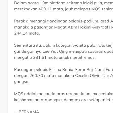
Dalam acara 10m platform seirama lelaki pula, m
merekodkan 400.11 mata, jauh melepas MQS senior 
Perak dimenangi gandingan pelapis-podium Jared A
manakala pasangan Megat Azim Hakimi-Asyraaf H
244.14 mata.
Sementara itu, dalam kategori wanita pula, ratu te
gandingannya Lee Yiat Qing menepati sasaran apa
mengutip 281.61 mata untuk meraih emas.
Pasangan pelapis Eilisha Rania Abrar Raj-Nurul Fa
dengan 260.70 mata manakala Cecelia Olivia-Nur 
gangsa.
MQS adalah penanda aras utama dalam menentukan a
kejohanan antarabangsa, dengan cara setiap atlet 
-- BERNAMA