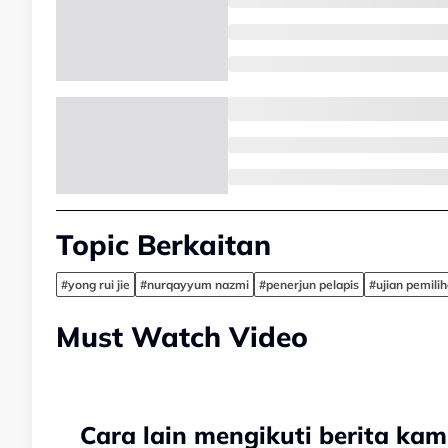
Topic Berkaitan
#yong rui jie
#nurqayyum nazmi
#penerjun pelapis
#ujian pemili
Must Watch Video
Cara lain mengikuti berita kam