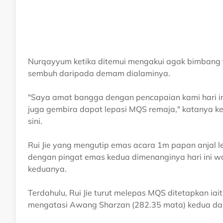
Nurqayyum ketika ditemui mengakui agak bimbang t
sembuh daripada demam dialaminya.
"Saya amat bangga dengan pencapaian kami hari in
juga gembira dapat lepasi MQS remaja," katanya ketik
sini.
Rui Jie yang mengutip emas acara 1m papan anjal le
dengan pingat emas kedua dimenanginya hari ini wal
keduanya.
Terdahulu, Rui Jie turut melepas MQS ditetapkan i
mengatasi Awang Sharzan (282.35 mata) kedua da