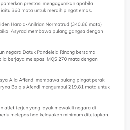
empamerkan prestasi mengagumkan apabila
iaitu 360 mata untuk meraih pingat emas.
iden Haroid-Anilrian Normatrud (340.86 mata)
aikal Asyrad membawa pulang gangsa dengan
rjun negara Datuk Pandelela Rinong bersama
bila berjaya melepasi MQS 270 mata dengan
risya Alia Affendi membawa pulang pingat perak
Aryna Balqis Afendi mengumpul 219.81 mata untuk
tlet terjun yang layak mewakili negara di
perlu melepas had kelayakan minimum ditetapkan.