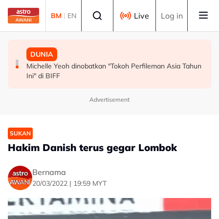
Skip to main content
Select language
Live
Log in
BM
|
EN
MALAYSIA
MALAYSIA
DUNIA
Persepsi negatif terhadap Bukit Malut tidak berasaskan
Insiden rempuhan Jalan Ampang: Pendakwaan bantah
Michelle Yeoh dinobatkan "Tokoh Perfileman Asia Tahun
fakta - Ahli Akademik
permohonan batal pertuduhan bunuh
Ini" di BIFF
Advertisement
SUKAN
Hakim Danish terus gegar Lombok
Bernama
20/03/2022 | 19:59 MYT