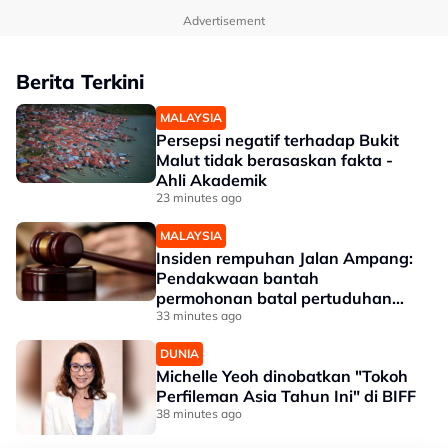
Advertisement
Berita Terkini
MALAYSIA
Persepsi negatif terhadap Bukit
Malut tidak berasaskan fakta -
Ahli Akademik
23 minutes ago
MALAYSIA
Insiden rempuhan Jalan Ampang:
Pendakwaan bantah
permohonan batal pertuduhan
bunuh
33 minutes ago
DUNIA
Michelle Yeoh dinobatkan "Tokoh
Perfileman Asia Tahun Ini" di BIFF
38 minutes ago