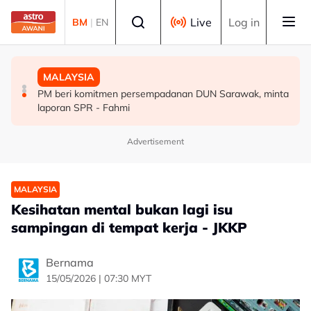
Skip to main content
Select language
Live
Log in
BM
|
EN
MALAYSIA
MALAYSIA
MALAYSIA
Terlupa letak gear ‘P’ punca SUV rempuh pintu kaca
Sektor swasta digesa perluas peluang kerjaya kedua
PM beri komitmen persempadanan DUN Sarawak, minta
Balai Berlepas KKIA
veteran tentera - Wan Azizah
laporan SPR - Fahmi
Advertisement
MALAYSIA
Kesihatan mental bukan lagi isu
sampingan di tempat kerja - JKKP
Bernama
15/05/2026 | 07:30 MYT