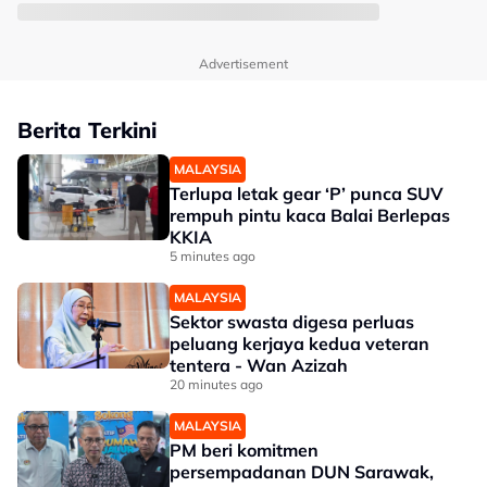
Advertisement
Berita Terkini
MALAYSIA
Terlupa letak gear ‘P’ punca SUV
rempuh pintu kaca Balai Berlepas
KKIA
5 minutes ago
MALAYSIA
Sektor swasta digesa perluas
peluang kerjaya kedua veteran
tentera - Wan Azizah
20 minutes ago
MALAYSIA
PM beri komitmen
persempadanan DUN Sarawak,