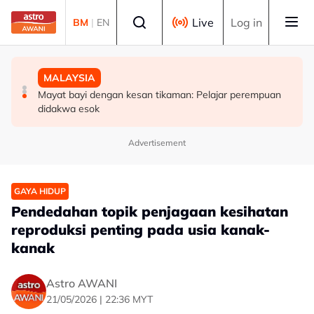
Skip to main content
Select language
Live
Log in
BM
|
EN
MALAYSIA
MALAYSIA
MALAYSIA
Jenazah Cik Man selamat dikebumikan di Tanah Merah
'Kenaikan pangkat satu amanah besar' - CPO KL
Mayat bayi dengan kesan tikaman: Pelajar perempuan
didakwa esok
Advertisement
GAYA HIDUP
Pendedahan topik penjagaan kesihatan
reproduksi penting pada usia kanak-
kanak
Astro AWANI
21/05/2026 | 22:36 MYT