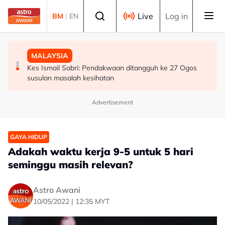
Skip to main content
Select language
Live
Log in
BM
|
EN
BISNES
MALAYSIA
MALAYSIA
Bursa Malaysia dibuka rendah, menjejaki penyusutan
Bekas Ketua Hakim Negara Tun Mohamed Eusoff Chin
Kes Ismail Sabri: Pendakwaan ditangguh ke 27 Ogos
semalaman Wall Street
meninggal dunia pada usia 91 tahun
susulan masalah kesihatan
Advertisement
GAYA HIDUP
Adakah waktu kerja 9-5 untuk 5 hari
seminggu masih relevan?
Astro Awani
10/05/2022 | 12:35 MYT