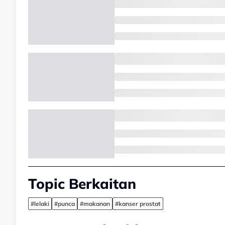
Topic Berkaitan
#lelaki
#punca
#makanan
#kanser prostat