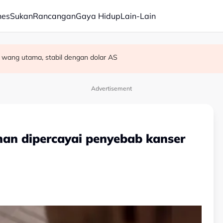
nes
Sukan
Rancangan
Gaya Hidup
Lain-Lain
wang utama, stabil dengan dolar AS
 27 Ogos susulan masalah kesihatan
off Chin meninggal dunia pada usia 91 tahun
Advertisement
an dipercayai penyebab kanser