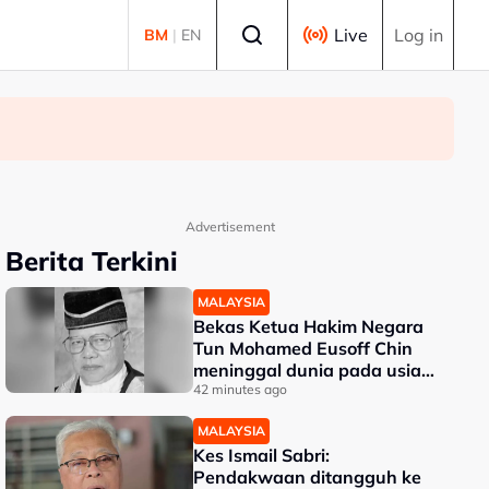
Select language
Live
Log in
BM
|
EN
Advertisement
Berita Terkini
MALAYSIA
Bekas Ketua Hakim Negara
Tun Mohamed Eusoff Chin
meninggal dunia pada usia
91 tahun
42 minutes ago
MALAYSIA
Kes Ismail Sabri:
Pendakwaan ditangguh ke