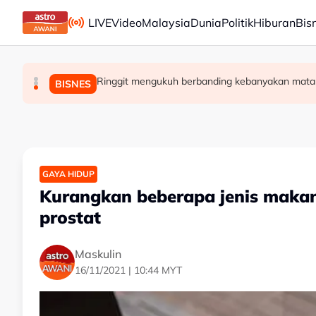
Skip to main content
LIVE
Video
Malaysia
Dunia
Politik
Hiburan
Bis
Ringgit mengukuh berbanding kebanyakan mata 
Kes Ismail Sabri: Pendakwaan ditangguh ke
Bekas Ketua Hakim Negara Tun Mohamed Eus
MALAYSIA
BISNES
MALAYSIA
GAYA HIDUP
Kurangkan beberapa jenis makan
prostat
Maskulin
16/11/2021 | 10:44 MYT