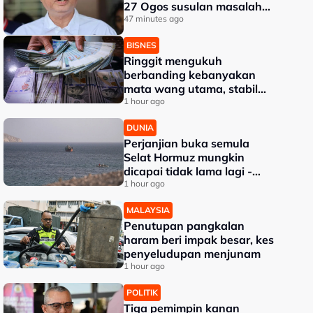
27 Ogos susulan masalah
kesihatan
47 minutes ago
BISNES
Ringgit mengukuh
berbanding kebanyakan
mata wang utama, stabil
dengan dolar AS
1 hour ago
DUNIA
Perjanjian buka semula
Selat Hormuz mungkin
dicapai tidak lama lagi -
Trump
1 hour ago
MALAYSIA
Penutupan pangkalan
haram beri impak besar, kes
penyeludupan menjunam
1 hour ago
POLITIK
Tiga pemimpin kanan