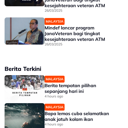
kesejahteraan veteran ATM
26/03/2025
MALAYSIA
Mindef lancar program
JanaVeteran bagi tingkat
kesejahteraan veteran ATM
26/03/2025
Berita Terkini
MALAYSIA
Berita tempatan pilihan
sepanjang hari ini
4 hours ago
MALAYSIA
Bapa lemas cuba selamatkan
anak jatuh kolam ikan
4 hours ago