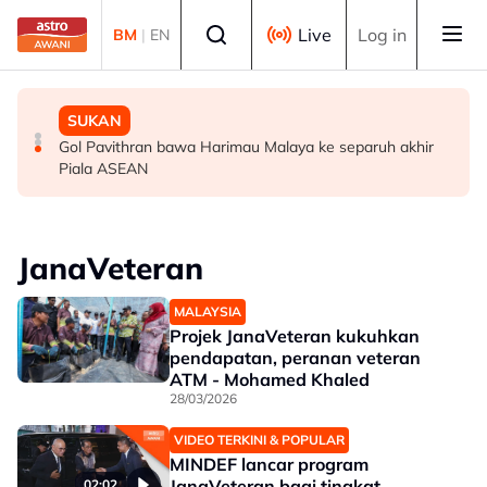
Skip to main content
Select language
Live
Log in
BM
|
EN
MALAYSIA
MALAYSIA
SUKAN
Berita tempatan pilihan sepanjang hari ini
Bapa lemas cuba selamatkan anak jatuh kolam ikan
Gol Pavithran bawa Harimau Malaya ke separuh akhir
Piala ASEAN
JanaVeteran
MALAYSIA
Projek JanaVeteran kukuhkan
pendapatan, peranan veteran
ATM - Mohamed Khaled
28/03/2026
VIDEO TERKINI & POPULAR
MINDEF lancar program
JanaVeteran bagi tingkat
02:02