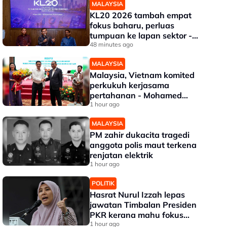
MALAYSIA
KL20 2026 tambah empat
fokus baharu, perluas
tumpuan ke lapan sektor -
Akmal Nasrullah
48 minutes ago
MALAYSIA
Malaysia, Vietnam komited
perkukuh kerjasama
pertahanan - Mohamed
Khaled
1 hour ago
MALAYSIA
PM zahir dukacita tragedi
anggota polis maut terkena
renjatan elektrik
1 hour ago
POLITIK
Hasrat Nurul Izzah lepas
jawatan Timbalan Presiden
PKR kerana mahu fokus
pengajian lanjutan
1 hour ago