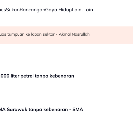
nes
Sukan
Rancangan
Gaya Hidup
Lain-Lain
pacu transformasi pelbagai sektor - Fahmi
uas tumpuan ke lapan sektor - Akmal Nasrullah
0 liter petrol tanpa kebenaran
KMA Sarawak tanpa kebenaran - SMA