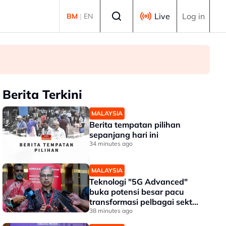
Select language
Live
Log in
BM
|
EN
Berita Terkini
MALAYSIA
Berita tempatan pilihan
sepanjang hari ini
34 minutes ago
MALAYSIA
Teknologi "5G Advanced"
buka potensi besar pacu
transformasi pelbagai sektor
- Fahmi
38 minutes ago