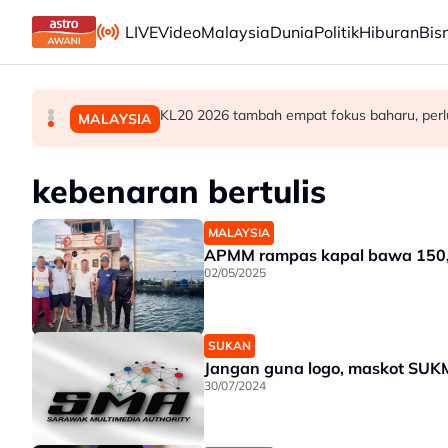
Skip to main content
LIVE
Video
Malaysia
Dunia
Politik
Hiburan
Bis
Berita tempatan pilihan sepanjang hari ini
Teknologi "5G Advanced" buka potensi besar 
KL20 2026 tambah empat fokus baharu, perl
MALAYSIA
MALAYSIA
MALAYSIA
kebenaran bertulis
MALAYSIA
APMM rampas kapal bawa 150,00
02/05/2025
SUKAN
Jangan guna logo, maskot SU
30/07/2024