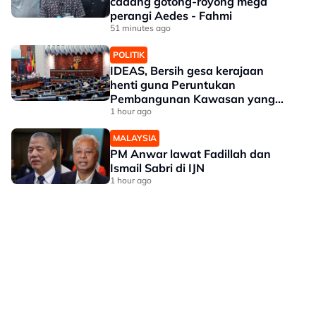
cadang gotong-royong mega
perangi Aedes - Fahmi
51 minutes ago
POLITIK
IDEAS, Bersih gesa kerajaan
henti guna Peruntukan
Pembangunan Kawasan yang
didakwa sebagai alat politik
1 hour ago
MALAYSIA
PM Anwar lawat Fadillah dan
Ismail Sabri di IJN
1 hour ago