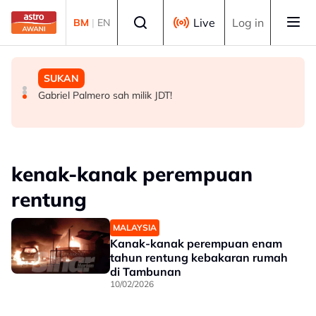
Skip to main content
Select language
Live
Log in
BM
|
EN
DUNIA
MALAYSIA
SUKAN
Korea Selatan: Kes penyakit berkaitan haba meningkat
TMJ terima menghadap pemilik bersama Chelsea FC
Gabriel Palmero sah milik JDT!
hampir tiga kali ganda
menjelang aksi persahabatan malam ini
kenak-kanak perempuan
rentung
MALAYSIA
Kanak-kanak perempuan enam
tahun rentung kebakaran rumah
di Tambunan
10/02/2026