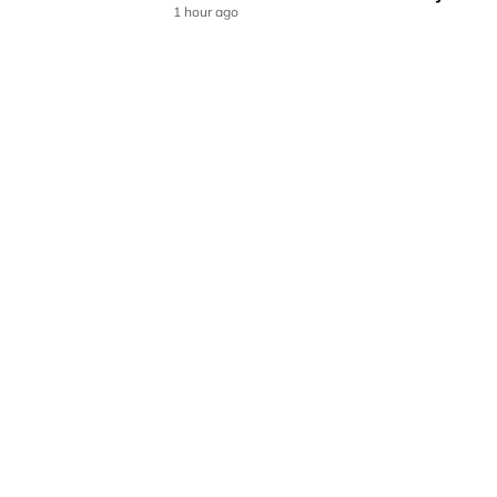
1 hour ago
LAMAN HIBURAN LAIN
POLISI PRIVASI
TERMA PENGGUNAAN
IKLAN BERSAMA KAMI