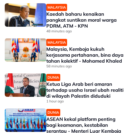
MALAYSIA
Kaedah baharu kenaikan
pangkat suntikan moral warga
PDRM, ATM - KPN
48 minutes ago
MALAYSIA
Malaysia, Kemboja kukuh
kerjasama pertahanan, bina daya
tahan kolektif - Mohamed Khaled
58 minutes ago
DUNIA
Ketua Liga Arab beri amaran
terhadap usaha Israel ubah realiti
di wilayah Palestin diduduki
1 hour ago
DUNIA
ASEAN kekal platform penting
bagi keamanan, kestabilan
serantau - Menteri Luar Kemboja