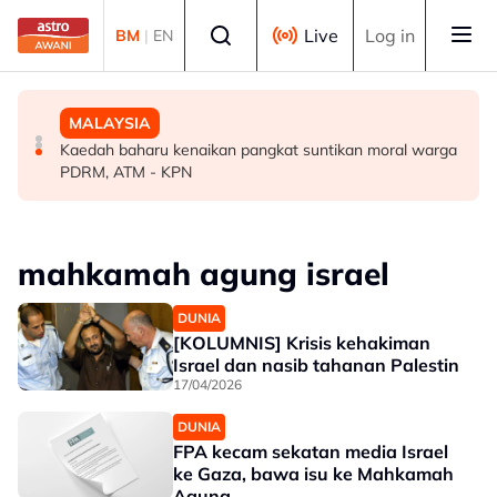
Skip to main content
Select language
Live
Log in
BM
|
EN
MALAYSIA
MALAYSIA
MALAYSIA
TalentCorp lancar MyHeart Global Connect untuk bakat
Dua penculik maut berbalas tembakan, dua mangsa
Kaedah baharu kenaikan pangkat suntikan moral warga
Malaysia di luar negara
diselamatkan - Polis
PDRM, ATM - KPN
mahkamah agung israel
DUNIA
[KOLUMNIS] Krisis kehakiman
Israel dan nasib tahanan Palestin
17/04/2026
DUNIA
FPA kecam sekatan media Israel
ke Gaza, bawa isu ke Mahkamah
Agung