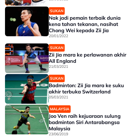
SUKAN
Nak jadi pemain terbaik dunia
kena tahan tekanan, nasihat
Chong Wei kepada Zii Jia
20/01/2022
SUKAN
Zii Jia mara ke perlawanan akhir
All England
21/03/2021
SUKAN
Badminton: Zii Jia mara ke suku
akhir terbuka Switzerland
05/03/2021
MALAYSIA
Joo Ven raih kejuaraan sulung
badminton Siri Antarabangsa
Malaysia
23/06/2019