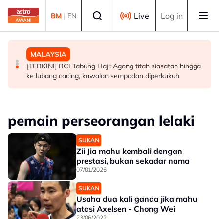
Skip to main content
Select language
Live
Log in
BM
|
EN
MALAYSIA
DUNIA
MALAYSIA
Puteri Sultan Pahang, Tengku Ilyana Alia dan pasangan
Bangunan kerajaan Jakarta ditimpa kebakaran, seorang
[TERKINI] RCI Tabung Haji: Agong titah siasatan hingga
selamat diijabkabulkan
pekerja diselamatkan
ke lubang cacing, kawalan sempadan diperkukuh
pemain perseorangan lelaki
SUKAN
Zii Jia mahu kembali dengan
prestasi, bukan sekadar nama
07/01/2026
SUKAN
Usaha dua kali ganda jika mahu
atasi Axelsen - Chong Wei
23/06/2022