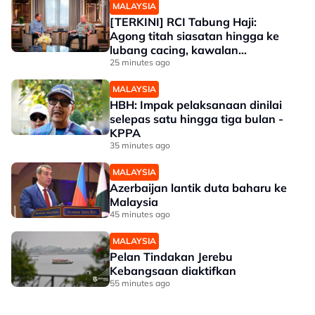
MALAYSIA
[TERKINI] RCI Tabung Haji:
Agong titah siasatan hingga ke
lubang cacing, kawalan
sempadan diperkukuh
25 minutes ago
MALAYSIA
HBH: Impak pelaksanaan dinilai
selepas satu hingga tiga bulan -
KPPA
35 minutes ago
MALAYSIA
Azerbaijan lantik duta baharu ke
Malaysia
45 minutes ago
MALAYSIA
Pelan Tindakan Jerebu
Kebangsaan diaktifkan
55 minutes ago