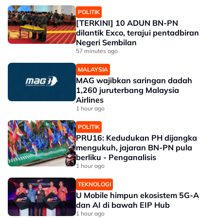
POLITIK
[TERKINI] 10 ADUN BN-PN
dilantik Exco, terajui pentadbiran
Negeri Sembilan
57 minutes ago
MALAYSIA
MAG wajibkan saringan dadah
1,260 juruterbang Malaysia
Airlines
1 hour ago
POLITIK
PRU16: Kedudukan PH dijangka
mengukuh, jajaran BN-PN pula
berliku - Penganalisis
1 hour ago
TEKNOLOGI
U Mobile himpun ekosistem 5G-A
dan AI di bawah EIP Hub
1 hour ago