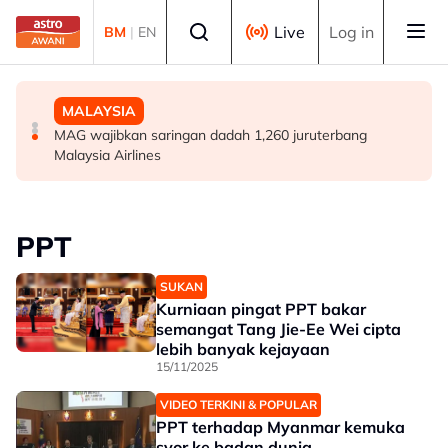
Skip to main content
Select language
Live
Log in
BM
|
EN
DUNIA
POLITIK
MALAYSIA
Remaja dimasukkan ke hospital selepas insiden
[TERKINI] 10 ADUN BN-PN dilantik Exco, terajui
MAG wajibkan saringan dadah 1,260 juruterbang
tembakan di barat Sydney
pentadbiran Negeri Sembilan
Malaysia Airlines
PPT
SUKAN
Kurniaan pingat PPT bakar
semangat Tang Jie-Ee Wei cipta
lebih banyak kejayaan
15/11/2025
VIDEO TERKINI & POPULAR
PPT terhadap Myanmar kemuka
syor ke badan dunia