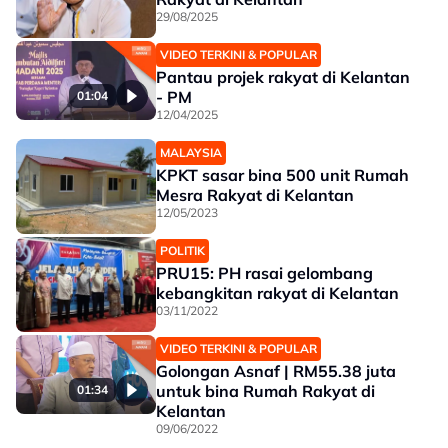
29/08/2025
VIDEO TERKINI & POPULAR
Pantau projek rakyat di Kelantan
- PM
01:04
12/04/2025
MALAYSIA
KPKT sasar bina 500 unit Rumah
Mesra Rakyat di Kelantan
12/05/2023
POLITIK
PRU15: PH rasai gelombang
kebangkitan rakyat di Kelantan
03/11/2022
VIDEO TERKINI & POPULAR
Golongan Asnaf | RM55.38 juta
untuk bina Rumah Rakyat di
01:34
Kelantan
09/06/2022