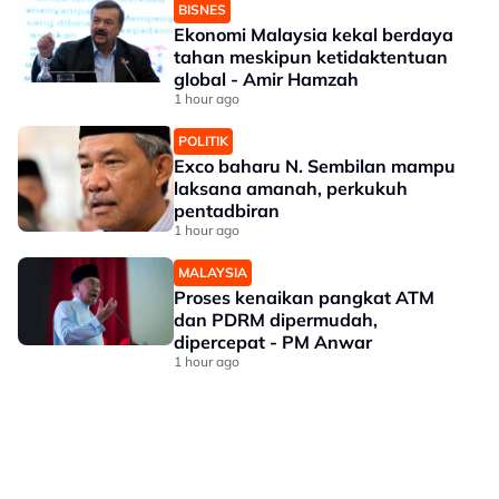
BISNES
Ekonomi Malaysia kekal berdaya
tahan meskipun ketidaktentuan
global - Amir Hamzah
1 hour ago
POLITIK
Exco baharu N. Sembilan mampu
laksana amanah, perkukuh
pentadbiran
1 hour ago
MALAYSIA
Proses kenaikan pangkat ATM
dan PDRM dipermudah,
dipercepat - PM Anwar
1 hour ago