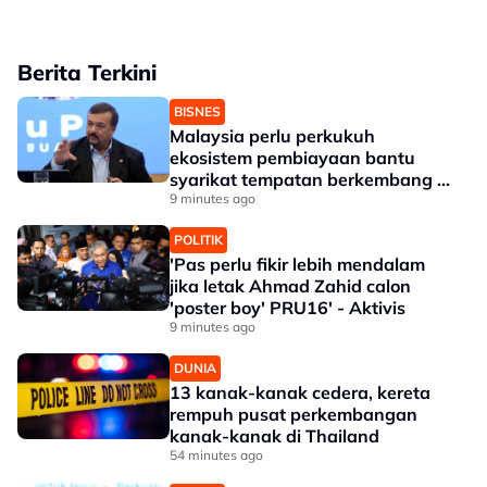
Berita Terkini
BISNES
Malaysia perlu perkukuh
ekosistem pembiayaan bantu
syarikat tempatan berkembang --
Amir Hamzah
9 minutes ago
POLITIK
'Pas perlu fikir lebih mendalam
jika letak Ahmad Zahid calon
'poster boy' PRU16' - Aktivis
9 minutes ago
DUNIA
13 kanak-kanak cedera, kereta
rempuh pusat perkembangan
kanak-kanak di Thailand
54 minutes ago