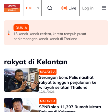
Skip to main content
Select language
Live
Log in
BM
|
EN
BISNES
POLITIK
DUNIA
Malaysia perlu perkukuh ekosistem pembiayaan bantu
'Pas perlu fikir lebih mendalam jika letak Ahmad Zahid
13 kanak-kanak cedera, kereta rempuh pusat
syarikat tempatan berkembang -- Amir Hamzah
calon 'poster boy' PRU16' - Aktivis
perkembangan kanak-kanak di Thailand
rakyat di Kelantan
MALAYSIA
Serangan bom: Polis nasihat
rakyat tangguh perjalanan ke
wilayah selatan Thailand
12/01/2026
MALAYSIA
SPNB siap 11,307 Rumah Mesra
Rakyat di Kelantan