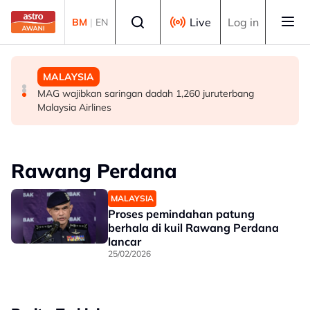
Skip to main content
Select language
Live
Log in
BM
|
EN
DUNIA
POLITIK
MALAYSIA
Remaja dimasukkan ke hospital selepas insiden
[TERKINI] 10 ADUN BN-PN dilantik Exco, terajui
MAG wajibkan saringan dadah 1,260 juruterbang
tembakan di barat Sydney
pentadbiran Negeri Sembilan
Malaysia Airlines
Rawang Perdana
MALAYSIA
Proses pemindahan patung
berhala di kuil Rawang Perdana
lancar
25/02/2026