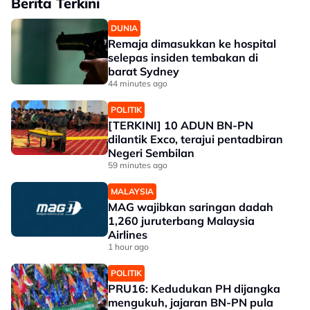
Berita Terkini
DUNIA
Remaja dimasukkan ke hospital
selepas insiden tembakan di
barat Sydney
44 minutes ago
POLITIK
[TERKINI] 10 ADUN BN-PN
dilantik Exco, terajui pentadbiran
Negeri Sembilan
59 minutes ago
MALAYSIA
MAG wajibkan saringan dadah
1,260 juruterbang Malaysia
Airlines
1 hour ago
POLITIK
PRU16: Kedudukan PH dijangka
mengukuh, jajaran BN-PN pula