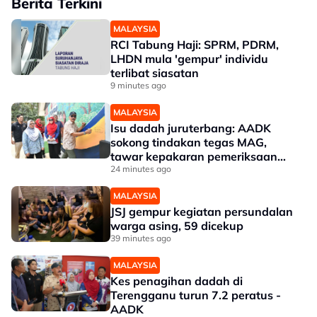
Berita Terkini
MALAYSIA
RCI Tabung Haji: SPRM, PDRM,
LHDN mula 'gempur' individu
terlibat siasatan
9 minutes ago
MALAYSIA
Isu dadah juruterbang: AADK
sokong tindakan tegas MAG,
tawar kepakaran pemeriksaan
ketat
24 minutes ago
MALAYSIA
JSJ gempur kegiatan persundalan
warga asing, 59 dicekup
39 minutes ago
MALAYSIA
Kes penagihan dadah di
Terengganu turun 7.2 peratus -
AADK