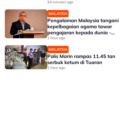
54 minutes ago
MALAYSIA
Pengalaman Malaysia tangani
kepelbagaian agama tawar
pengajaran kepada dunia -
Aaron
1 hour ago
MALAYSIA
Polis Marin rampas 11.45 tan
serbuk ketum di Tuaran
1 hour ago