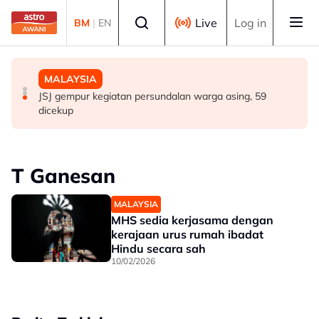
Skip to main content
Select language
Live
Log in
BM
|
EN
MALAYSIA
MALAYSIA
MALAYSIA
RCI Tabung Haji: SPRM, PDRM, LHDN mula 'gempur'
Isu dadah juruterbang: AADK sokong tindakan tegas
JSJ gempur kegiatan persundalan warga asing, 59
individu terlibat siasatan
MAG, tawar kepakaran pemeriksaan ketat
dicekup
T Ganesan
MALAYSIA
MHS sedia kerjasama dengan
kerajaan urus rumah ibadat
Hindu secara sah
10/02/2026