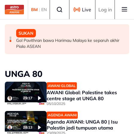
Skip to main content
Select language
Live
Log in
BM
|
EN
MALAYSIA
MALAYSIA
SUKAN
Berita tempatan pilihan sepanjang hari ini
Bapa lemas cuba selamatkan anak jatuh kolam ikan
Gol Pavithran bawa Harimau Malaya ke separuh akhir
Piala ASEAN
UNGA 80
AWANI GLOBAL
AWANI Global: Palestine takes
centre stage at UNGA 80
29:17
05/10/2025
AGENDA AWANI
Agenda AWANI: UNGA 80 | Isu
Palestin jadi tumpuan utama
28:13
23/09/2025