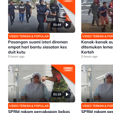
01:44
VIDEO TERKINI & POPULAR
VIDEO TERKINI & P
Pasangan suami isteri direman
Kanak-kanak au
empat hari bantu siasatan kes
ditemukan lemas
duit kutu
Kerteh
5 hours ago
5 hours ago
01:10
VIDEO TERKINI & POPULAR
VIDEO TERKINI & P
SPRM rakam percakapan bekas
SPRM rakam pe