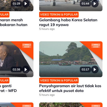
01:29
01:44
OPULAR
VIDEO TERKINI & POPULAR
amaran merah
Gelombang haba Korea Selatan
kebakaran hutan
ragut 19 nyawa
5 hours ago
02:38
02:17
OPULAR
VIDEO TERKINI & POPULAR
 ganti
Penyahgaraman air laut tidak kos
rat – MFD
efektif untuk pusat data
5 hours ago