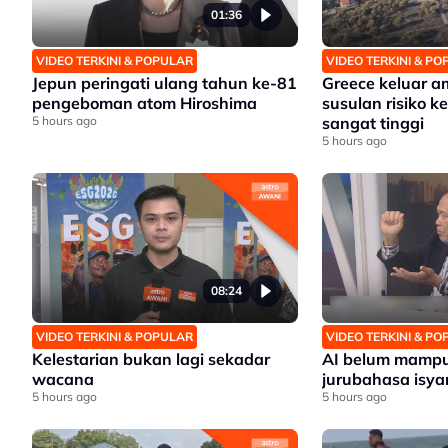
01:36
VIDEO TERKINI & POPULAR
VIDEO TERKINI & P
Jepun peringati ulang tahun ke-81
Greece keluar 
pengeboman atom Hiroshima
susulan risiko 
5 hours ago
sangat tinggi
5 hours ago
08:24
VIDEO TERKINI & POPULAR
VIDEO TERKINI & P
Kelestarian bukan lagi sekadar
AI belum mampu
wacana
jurubahasa isya
5 hours ago
5 hours ago