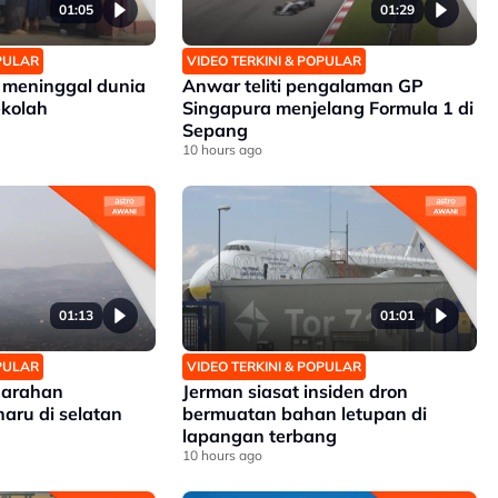
01:05
01:29
OPULAR
VIDEO TERKINI & POPULAR
 meninggal dunia
Anwar teliti pengalaman GP
ekolah
Singapura menjelang Formula 1 di
Sepang
10 hours ago
01:13
01:01
OPULAR
VIDEO TERKINI & POPULAR
n arahan
Jerman siasat insiden dron
aru di selatan
bermuatan bahan letupan di
lapangan terbang
10 hours ago