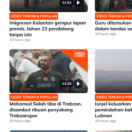
01:54
VIDEO TERKINI & POPULAR
VIDEO TERKINI & P
Imigresen Kelantan gempur lapan
Guru ditemukan
premis, tahan 23 pendatang
dalam tandas s
tanpa izin
10 hours ago
10 hours ago
01:18
VIDEO TERKINI & POPULAR
VIDEO TERKINI & P
Mohamed Salah tiba di Trabzon,
Israel keluarka
disambut ribuan penyokong
pemindahan bah
Trabzonspor
Lubnan
10 hours ago
10 hours ago