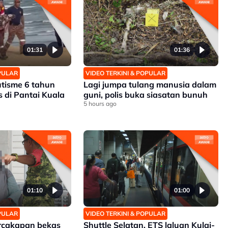
01:31
01:36
OPULAR
VIDEO TERKINI & POPULAR
tisme 6 tahun
Lagi jumpa tulang manusia dalam
 di Pantai Kuala
guni, polis buka siasatan bunuh
5 hours ago
01:10
01:00
OPULAR
VIDEO TERKINI & POPULAR
rcakapan bekas
Shuttle Selatan, ETS laluan Kulai-