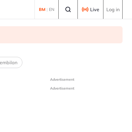
Select language
Live
Log in
BM
|
EN
embilan
Advertisement
Advertisement