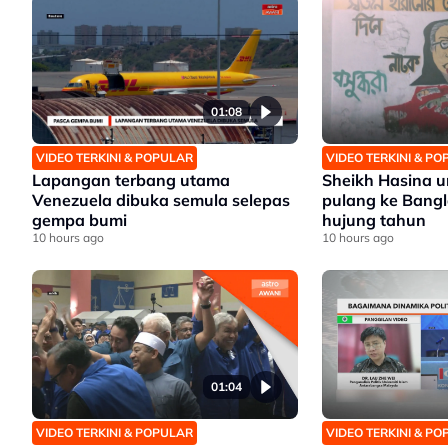
01:08
VIDEO TERKINI & POPULAR
VIDEO TERKINI & P
Lapangan terbang utama
Sheikh Hasina
Venezuela dibuka semula selepas
pulang ke Bang
gempa bumi
hujung tahun
10 hours ago
10 hours ago
01:04
VIDEO TERKINI & POPULAR
VIDEO TERKINI & P