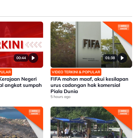
00:44
01:38
OPULAR
VIDEO TERKINI & POPULAR
Kerajaan Negeri
FIFA mohon maaf, akui kesilapan
ual angkat sumpah
urus cadangan hak komersial
Piala Dunia
5 hours ago