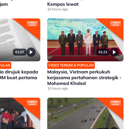
 jam
Kempas lewat
10 hours ago
01:57
01:21
OPULAR
VIDEO TERKINI & POPULAR
a dirujuk kepada
Malaysia, Vietnam perkukuh
MM buat pertama
kerjasama pertahanan strategik -
Mohamed Khaled
10 hours ago