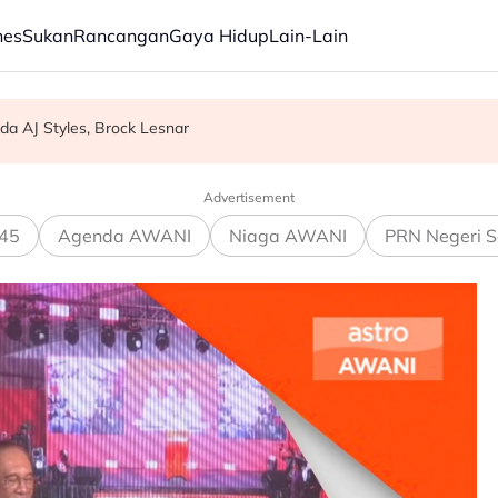
nes
Sukan
Rancangan
Gaya Hidup
Lain-Lain
Bina Dunia" 2029
da AJ Styles, Brock Lesnar
uh, stabil - Fahmi Fadzil
Advertisement
45
Agenda AWANI
Niaga AWANI
PRN Negeri S