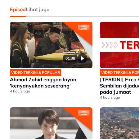
Episod
Lihat juga
01:38
VIDEO TERKINI & POPULAR
VIDEO TERKINI & P
Ahmad Zahid enggan layan
[TERKINI] Exco 
'kenyanyukan seseorang'
Sembilan dijad
4 hours ago
pada Jumaat
4 hours ago