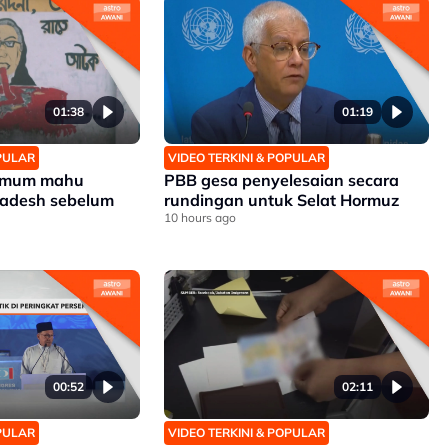
01:38
01:19
OPULAR
VIDEO TERKINI & POPULAR
 umum mahu
PBB gesa penyelesaian secara
ladesh sebelum
rundingan untuk Selat Hormuz
10 hours ago
00:52
02:11
OPULAR
VIDEO TERKINI & POPULAR