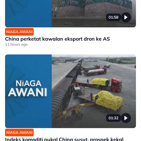
01:58
NIAGA AWANI
China perketat kawalan eksport dron ke AS
11 hours ago
01:32
NIAGA AWANI
Indeks komoditi pukal China susut, prospek kekal