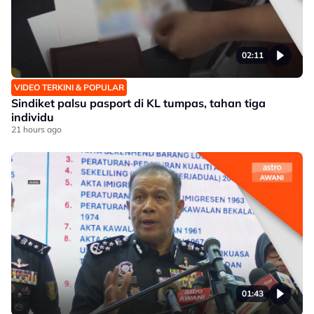
02:11
VIDEO TERKINI & POPULAR
Sindiket palsu pasport di KL tumpas, tahan tiga
individu
21 hours ago
01:43