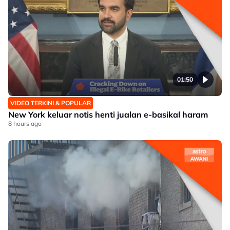
01:50
VIDEO TERKINI & POPULAR
New York keluar notis henti jualan e-basikal haram
8 hours ago