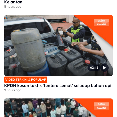
Kelantan
8 hours ago
02:42
VIDEO TERKINI & POPULAR
KPDN kesan taktik ‘tentera semut’ seludup bahan api
9 hours ago