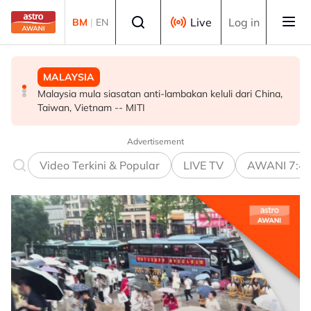
Skip to main content
Select language
Live
Log in
BM
|
EN
MALAYSIA
MALAYSIA
MALAYSIA
Malaysia mula siasatan anti-lambakan keluli dari China,
Wanita didenda RM75,000 mengaku salah beri rasuah
Ismail Sabri didakwa esok di Mahkamah Sesyen Kuala
Taiwan, Vietnam -- MITI
kepada pegawai jas
Lumpur
Advertisement
Video Terkini & Popular
LIVE TV
AWANI 7:4