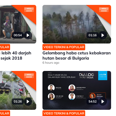
00:54
01:16
OPULAR
VIDEO TERKINI & POPULAR
 lebih 40 darjah
Gelombang haba cetus kebakaran
 sejak 2018
hutan besar di Bulgaria
6 hours ago
01:26
54:52
OPULAR
VIDEO TERKINI & POPULAR