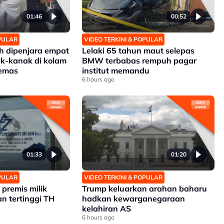
01:46
00:52
OPULAR
VIDEO TERKINI & POPULAR
 dipenjara empat
Lelaki 65 tahun maut selepas
k-kanak di kolam
BMW terbabas rempuh pagar
lemas
institut memandu
6 hours ago
01:33
01:20
OPULAR
VIDEO TERKINI & POPULAR
premis milik
Trump keluarkan arahan baharu
n tertinggi TH
hadkan kewarganegaraan
kelahiran AS
6 hours ago