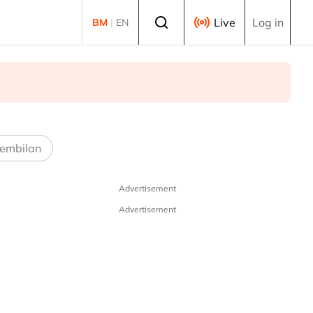
Select language
Live
Log in
BM
|
EN
embilan
Advertisement
Advertisement