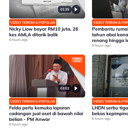
01:35
VIDEO TERKINI & POPULAR
VIDEO TERKINI & P
Nicky Liow bayar RM10 juta, 26
Pembantu rumah
kes AMLA ditarik balik
tahun abai kana
6 hours ago
renang hingga 
6 hours ago
02:02
VIDEO TERKINI & POPULAR
VIDEO TERKINI & P
Felda perlu kemuka laporan
LHDN serbu tiga 
cadangan jual aset di bawah nilai
bekas kepimpina
belian - PM Anwar
6 hours ago
6 hours ago