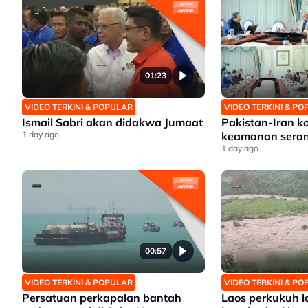
01:23
VIDEO TERKINI & POPULAR
VIDEO TERKINI & P
Ismail Sabri akan didakwa Jumaat
Pakistan-Iran k
1 day ago
keamanan sera
1 day ago
00:57
VIDEO TERKINI & POPULAR
VIDEO TERKINI & P
Persatuan perkapalan bantah
Laos perkukuh l