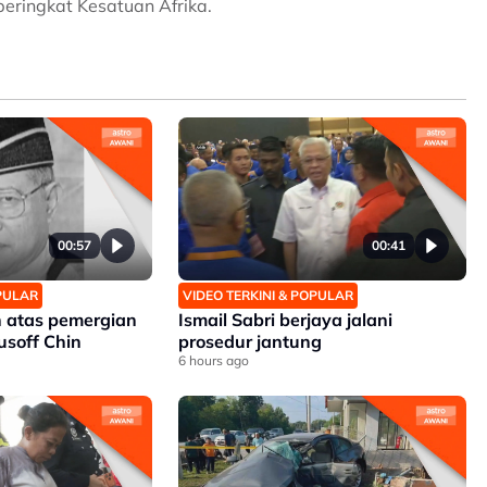
eringkat Kesatuan Afrika.
00:57
00:41
OPULAR
VIDEO TERKINI & POPULAR
 atas pemergian
Ismail Sabri berjaya jalani
soff Chin
prosedur jantung
6 hours ago