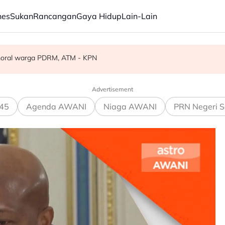
nes
Sukan
Rancangan
Gaya Hidup
Lain-Lain
angsa diselamatkan - Polis
moral warga PDRM, ATM - KPN
tuk bakat Malaysia di luar negara
Advertisement
45
Agenda AWANI
Niaga AWANI
PRN Negeri S