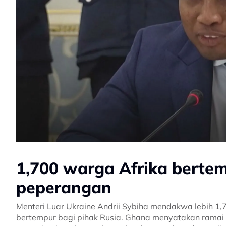
1,700 warga Afrika berte
peperangan
Menteri Luar Ukraine Andrii Sybiha mendakwa lebih 1,7
bertempur bagi pihak Rusia. Ghana menyatakan rama