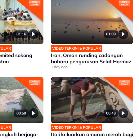
01:16
01:09
OPULAR
VIDEO TERKINI & POPULAR
omited sokong
Iran, Oman runding cadangan
ntau
baharu pengurusan Selat Hormuz
1 day ago
00:59
00:43
OPULAR
VIDEO TERKINI & POPULAR
angkah berjaga-
Itali keluarkan amaran merah bagi