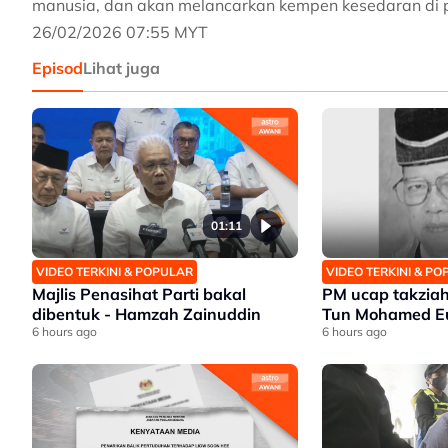
manusia, dan akan melancarkan kempen kesedaran di p
26/02/2026 07:55 MYT
Episod
Lihat juga
01:11
VIDEO TERKINI & POPULAR
VIDEO TERKINI & P
Majlis Penasihat Parti bakal
PM ucap takziah
dibentuk - Hamzah Zainuddin
Tun Mohamed Eu
6 hours ago
6 hours ago