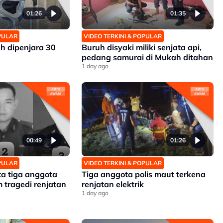
01:26
01:35
OPULAR
VIDEO TERKINI & POPULAR
h dipenjara 30
Buruh disyaki miliki senjata api,
pedang samurai di Mukah ditahan
1 day ago
00:49
01:26
OPULAR
VIDEO TERKINI & POPULAR
ta tiga anggota
Tiga anggota polis maut terkena
 tragedi renjatan
renjatan elektrik
1 day ago