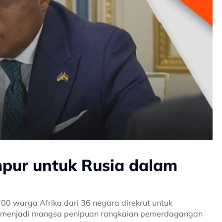
mpur untuk Rusia dalam
00 warga Afrika dari 36 negara direkrut untuk
i menjadi mangsa penipuan rangkaian pemerdagangan