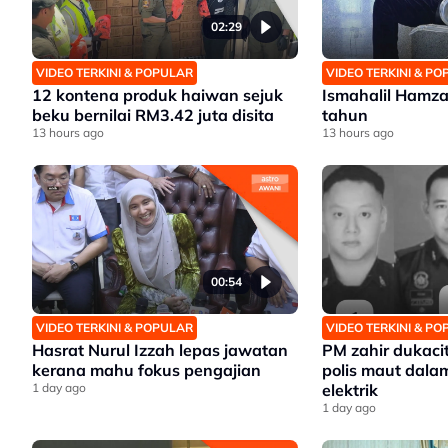
02:29
VIDEO TERKINI & POPULAR
VIDEO TERKINI & P
12 kontena produk haiwan sejuk
Ismahalil Hamza
beku bernilai RM3.42 juta disita
tahun
13 hours ago
13 hours ago
00:54
VIDEO TERKINI & POPULAR
VIDEO TERKINI & P
Hasrat Nurul Izzah lepas jawatan
PM zahir dukaci
kerana mahu fokus pengajian
polis maut dalam
1 day ago
elektrik
1 day ago