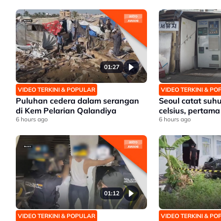
01:27
VIDEO TERKINI & POPULAR
VIDEO TERKINI & P
Puluhan cedera dalam serangan
Seoul catat suhu
di Kem Pelarian Qalandiya
celsius, pertama
6 hours ago
6 hours ago
01:12
VIDEO TERKINI & POPULAR
VIDEO TERKINI & P