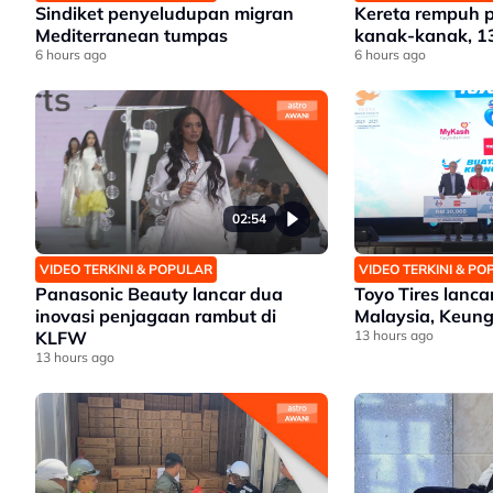
Sindiket penyeludupan migran
Kereta rempuh 
Mediterranean tumpas
kanak-kanak, 1
6 hours ago
6 hours ago
02:54
VIDEO TERKINI & POPULAR
VIDEO TERKINI & P
Panasonic Beauty lancar dua
Toyo Tires lanc
inovasi penjagaan rambut di
Malaysia, Keung
KLFW
13 hours ago
13 hours ago