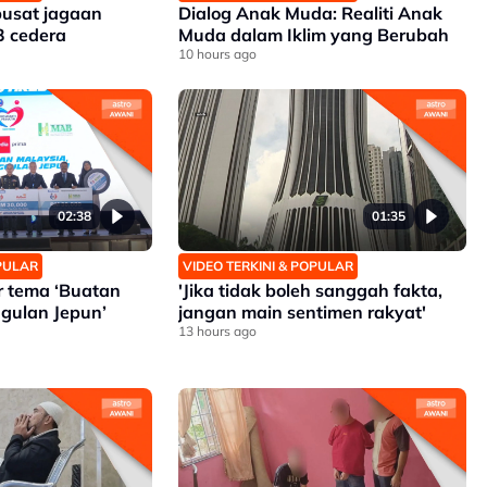
pusat jagaan
Dialog Anak Muda: Realiti Anak
3 cedera
Muda dalam Iklim yang Berubah
10 hours ago
02:38
01:35
OPULAR
VIDEO TERKINI & POPULAR
ar tema ‘Buatan
'Jika tidak boleh sanggah fakta,
gulan Jepun’
jangan main sentimen rakyat'
13 hours ago