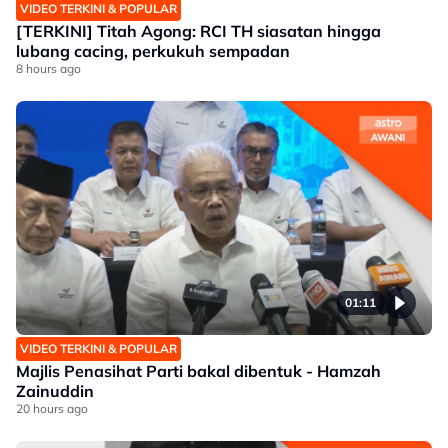
VIDEO TERKINI & POPULAR
[TERKINI] Titah Agong: RCI TH siasatan hingga
lubang cacing, perkukuh sempadan
8 hours ago
01:11
VIDEO TERKINI & POPULAR
Majlis Penasihat Parti bakal dibentuk - Hamzah
Zainuddin
20 hours ago