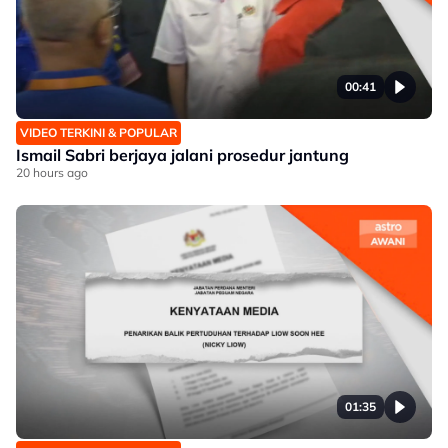
00:41
VIDEO TERKINI & POPULAR
Ismail Sabri berjaya jalani prosedur jantung
20 hours ago
01:35