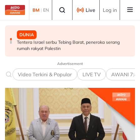
Skip to main content
Select language
Live
Log in
BM
|
EN
DUNIA
MALAYSIA
MALAYSIA
Tentera Israel serbu Tebing Barat, peneroka serang
Malaysia bakal bina kilang fraksinasi plasma sendiri
Rundingan import udang Thailand dijangka selesai
rumah rakyat Palestin
dalam tempoh lima tahun - KKM
pertengahan bulan ini - Mohamad
Advertisement
Video Terkini & Popular
LIVE TV
AWANI 7:4