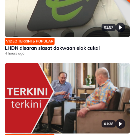
01:57
VIDEO TERKINI & POPULAR
LHDN disaran siasat dakwaan elak cukai
4 hours ago
01:38