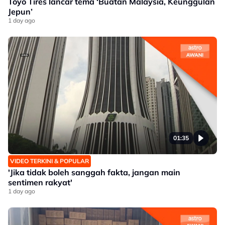
Toyo Tires lancar tema ‘Buatan Malaysia, Keunggulan
Jepun’
1 day ago
01:35
VIDEO TERKINI & POPULAR
'Jika tidak boleh sanggah fakta, jangan main
sentimen rakyat'
1 day ago