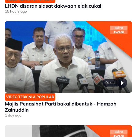
LHDN disaran siasat dakwaan elak cukai
15 hours ago
01:11
VIDEO TERKINI & POPULAR
Majlis Penasihat Parti bakal dibentuk - Hamzah
Zainuddin
1 day ago