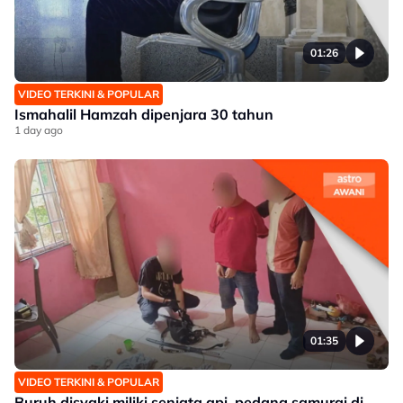
01:26
VIDEO TERKINI & POPULAR
Ismahalil Hamzah dipenjara 30 tahun
1 day ago
01:35
VIDEO TERKINI & POPULAR
Buruh disyaki miliki senjata api, pedang samurai di