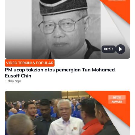
00:57
VIDEO TERKINI & POPULAR
PM ucap takziah atas pemergian Tun Mohamed
Eusoff Chin
1 day ago