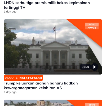
LHDN serbu tiga premis milik bekas kepimpinan
tertinggi TH
1 day ago
01:20
VIDEO TERKINI & POPULAR
Trump keluarkan arahan baharu hadkan
kewarganegaraan kelahiran AS
1 day ago