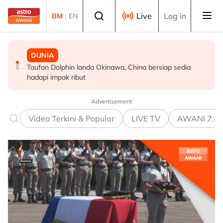
Skip to main content
Select language
Live
Log in
BM
|
EN
DUNIA
DUNIA
DUNIA
Taufan Dolphin landa Okinawa, China bersiap sedia
Media kerajaan Iran kongsi video lama Pemimpin
Hamas sedia teruskan pelan damai Gaza, gesa AS
hadapi impak ribut
Tertinggi ketika spekulasi kesihatan terus memuncak
tekan Israel
Advertisement
Video Terkini & Popular
LIVE TV
AWANI 7:4