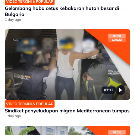
VIDEO TERKINI & POPULAR
Gelombang haba cetus kebakaran hutan besar di
Bulgaria
1 day ago
01:12
VIDEO TERKINI & POPULAR
Sindiket penyeludupan migran Mediterranean tumpas
1 day ago