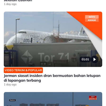
1 day ago
01:01
VIDEO TERKINI & POPULAR
Jerman siasat insiden dron bermuatan bahan letupan
di lapangan terbang
1 day ago