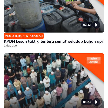
02:42
VIDEO TERKINI & POPULAR
KPDN kesan taktik ‘tentera semut’ seludup bahan api
1 day ago
01:23