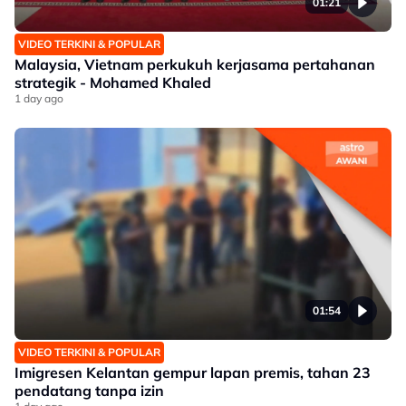
01:21
VIDEO TERKINI & POPULAR
Malaysia, Vietnam perkukuh kerjasama pertahanan
strategik - Mohamed Khaled
1 day ago
01:54
VIDEO TERKINI & POPULAR
Imigresen Kelantan gempur lapan premis, tahan 23
pendatang tanpa izin