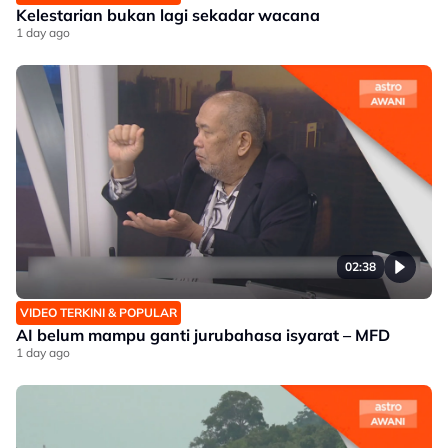
Kelestarian bukan lagi sekadar wacana
1 day ago
02:38
VIDEO TERKINI & POPULAR
AI belum mampu ganti jurubahasa isyarat – MFD
1 day ago