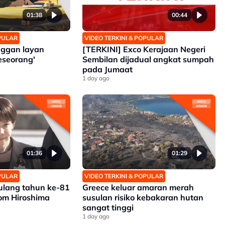
01:38
00:44
OPULAR
VIDEO TERKINI & POPULAR
ggan layan
[TERKINI] Exco Kerajaan Negeri
eseorang'
Sembilan dijadual angkat sumpah
pada Jumaat
1 day ago
01:36
01:29
OPULAR
VIDEO TERKINI & POPULAR
 ulang tahun ke-81
Greece keluar amaran merah
m Hiroshima
susulan risiko kebakaran hutan
sangat tinggi
1 day ago