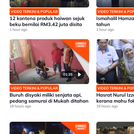
VIDEO TERKINI & POPULAR
VIDEO TERKINI & P
12 kontena produk haiwan sejuk
Ismahalil Hamza
beku bernilai RM3.42 juta disita
tahun
1 hour ago
1 hour ago
01:35
VIDEO TERKINI & POPULAR
VIDEO TERKINI & P
Buruh disyaki miliki senjata api,
Hasrat Nurul Iz
pedang samurai di Mukah ditahan
kerana mahu fo
18 hours ago
18 hours ago