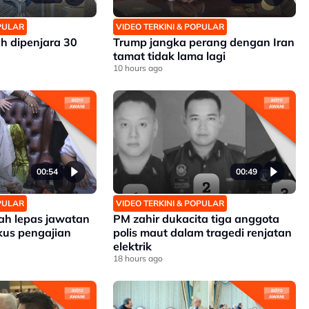
OPULAR
VIDEO TERKINI & POPULAR
h dipenjara 30
Trump jangka perang dengan Iran
tamat tidak lama lagi
10 hours ago
00:54
00:49
OPULAR
VIDEO TERKINI & POPULAR
zah lepas jawatan
PM zahir dukacita tiga anggota
kus pengajian
polis maut dalam tragedi renjatan
elektrik
18 hours ago