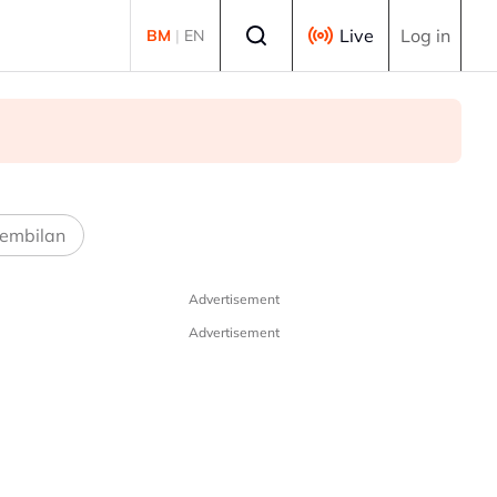
Select language
Live
Log in
BM
|
EN
embilan
Advertisement
Advertisement