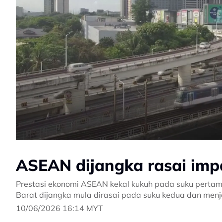
ASEAN dijangka rasai imp
Prestasi ekonomi ASEAN kekal kukuh pada suku pertama
Barat dijangka mula dirasai pada suku kedua dan menja
10/06/2026 16:14 MYT