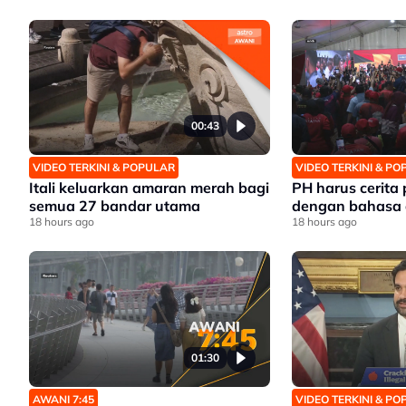
00:43
VIDEO TERKINI & POPULAR
VIDEO TERKINI & P
Itali keluarkan amaran merah bagi
PH harus cerita
semua 27 bandar utama
dengan bahasa 
18 hours ago
18 hours ago
01:30
AWANI 7:45
VIDEO TERKINI & P