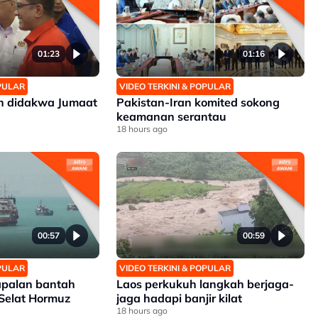
01:23
01:16
OPULAR
VIDEO TERKINI & POPULAR
an didakwa Jumaat
Pakistan-Iran komited sokong
keamanan serantau
18 hours ago
00:57
00:59
OPULAR
VIDEO TERKINI & POPULAR
apalan bantah
Laos perkukuh langkah berjaga-
 Selat Hormuz
jaga hadapi banjir kilat
18 hours ago