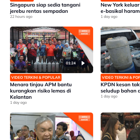
Singapura siap sedia tangani
New York keluar 
jerebu rentas sempadan
e-basikal haram
22 hours ago
1 day ago
01:24
VIDEO TERKINI & POPULAR
VIDEO TERKINI & P
Menara tinjau APM bantu
KPDN kesan takt
kurangkan risiko lemas di
seludup bahan a
Kelantan
1 day ago
1 day ago