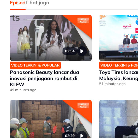
Episod
Lihat juga
02:54
VIDEO TERKINI & POPULAR
VIDEO TERKINI & P
Panasonic Beauty lancar dua
Toyo Tires lanc
inovasi penjagaan rambut di
Malaysia, Keung
KLFW
51 minutes ago
49 minutes ago
02:29