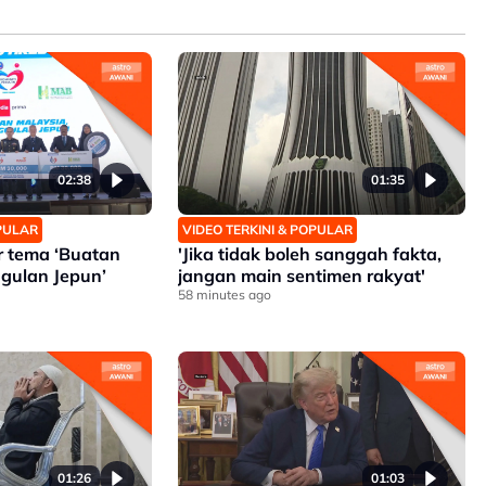
02:38
01:35
OPULAR
VIDEO TERKINI & POPULAR
ar tema ‘Buatan
'Jika tidak boleh sanggah fakta,
gulan Jepun’
jangan main sentimen rakyat'
58 minutes ago
01:26
01:03