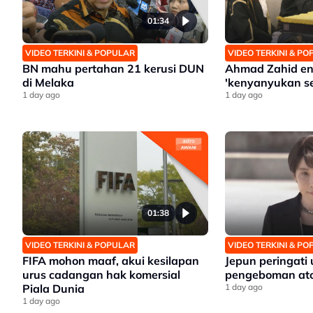
01:34
VIDEO TERKINI & POPULAR
VIDEO TERKINI & P
BN mahu pertahan 21 kerusi DUN
Ahmad Zahid en
di Melaka
'kenyanyukan s
1 day ago
1 day ago
01:38
VIDEO TERKINI & POPULAR
VIDEO TERKINI & P
FIFA mohon maaf, akui kesilapan
Jepun peringati
urus cadangan hak komersial
pengeboman ato
Piala Dunia
1 day ago
1 day ago