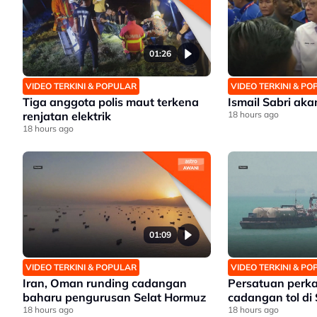
01:26
VIDEO TERKINI & POPULAR
VIDEO TERKINI & P
Tiga anggota polis maut terkena
Ismail Sabri ak
renjatan elektrik
18 hours ago
18 hours ago
01:09
VIDEO TERKINI & POPULAR
VIDEO TERKINI & P
Iran, Oman runding cadangan
Persatuan perk
baharu pengurusan Selat Hormuz
cadangan tol di
18 hours ago
18 hours ago