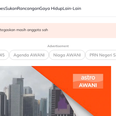
nes
Sukan
Rancangan
Gaya Hidup
Lain-Lain
 bilion menjelang 2030 - Amirudin
 tegaskan masih anggota sah
premis milik bekas kepimpinan tertinggi TH
Advertisement
45
Agenda AWANI
Niaga AWANI
PRN Negeri S