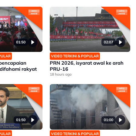
01:50
02:07
OPULAR
VIDEO TERKINI & POPULAR
 pencapaian
PRN 2026, isyarat awal ke arah
difahami rakyat
PRU-16
18 hours ago
01:50
01:00
OPULAR
VIDEO TERKINI & POPULAR