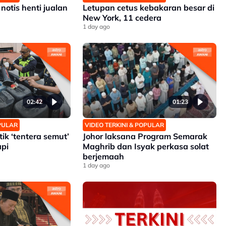
notis henti jualan
Letupan cetus kebakaran besar di
New York, 11 cedera
1 day ago
02:42
01:23
OPULAR
VIDEO TERKINI & POPULAR
ik ‘tentera semut’
Johor laksana Program Semarak
pi
Maghrib dan Isyak perkasa solat
berjemaah
1 day ago