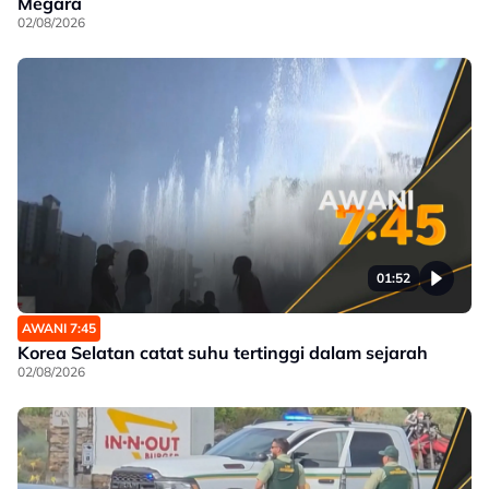
Megara
02/08/2026
01:52
AWANI 7:45
Korea Selatan catat suhu tertinggi dalam sejarah
02/08/2026