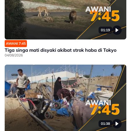
01:19
AWANI 7:45
Tiga singa mati disyaki akibat strok haba di Tokyo
04/08/2026
01:38