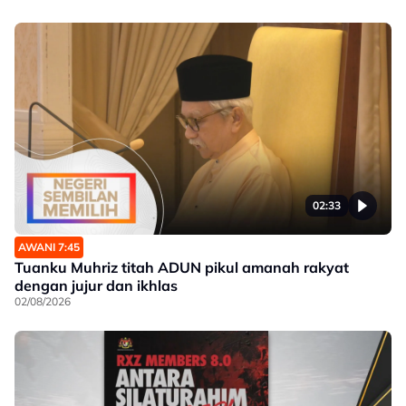
02:33
AWANI 7:45
Tuanku Muhriz titah ADUN pikul amanah rakyat
dengan jujur dan ikhlas
02/08/2026