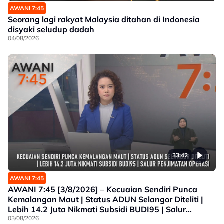
AWANI 7:45
Seorang lagi rakyat Malaysia ditahan di Indonesia
disyaki seludup dadah
04/08/2026
33:42
AWANI 7:45
AWANI 7:45 [3/8/2026] – Kecuaian Sendiri Punca
Kemalangan Maut | Status ADUN Selangor Diteliti |
Lebih 14.2 Juta Nikmati Subsidi BUDI95 | Salur
Penjimatan Operasi
03/08/2026