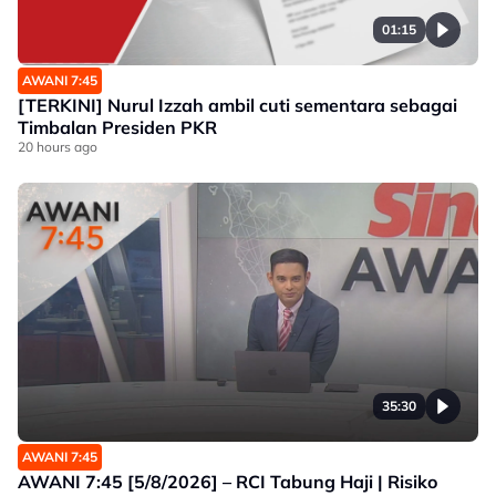
01:15
AWANI 7:45
[TERKINI] Nurul Izzah ambil cuti sementara sebagai
Timbalan Presiden PKR
20 hours ago
35:30
AWANI 7:45
AWANI 7:45 [5/8/2026] – RCI Tabung Haji | Risiko