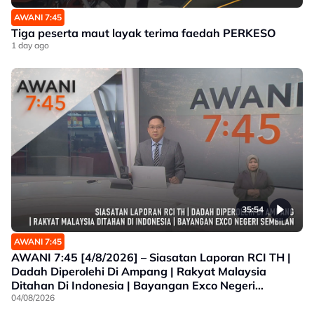
AWANI 7:45
Tiga peserta maut layak terima faedah PERKESO
1 day ago
35:54
AWANI 7:45
AWANI 7:45 [4/8/2026] – Siasatan Laporan RCI TH |
Dadah Diperolehi Di Ampang | Rakyat Malaysia
Ditahan Di Indonesia | Bayangan Exco Negeri
Sembilan
04/08/2026