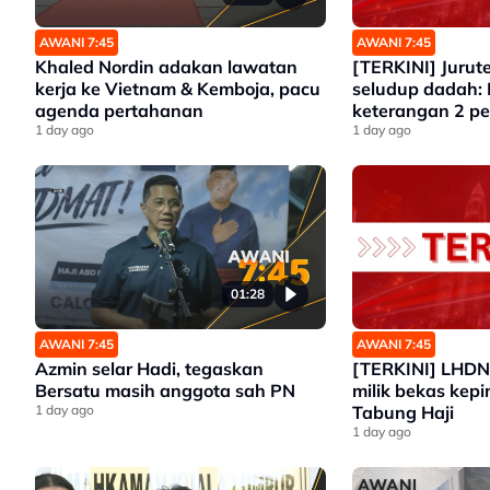
AWANI 7:45
AWANI 7:45
Khaled Nordin adakan lawatan
[TERKINI] Jurut
kerja ke Vietnam & Kemboja, pacu
seludup dadah: 
agenda pertahanan
keterangan 2 p
1 day ago
1 day ago
01:28
AWANI 7:45
AWANI 7:45
Azmin selar Hadi, tegaskan
[TERKINI] LHDN 
Bersatu masih anggota sah PN
milik bekas kepi
1 day ago
Tabung Haji
1 day ago