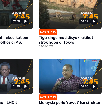
02:05
01:19
AWANI 7:45
h rekod kutipan
Tiga singa mati disyaki akibat
ffice di AS,
strok haba di Tokyo
04/08/2026
01:15
02:35
AWANI 7:45
ahan LHDN
Malaysia perlu 'rawat' isu struktur