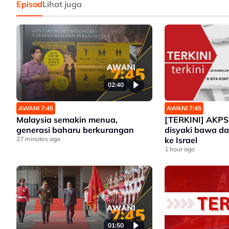
Episod
Lihat juga
02:40
AWANI 7:45
AWANI 7:45
Malaysia semakin menua,
[TERKINI] AKPS
generasi baharu berkurangan
disyaki bawa daganga
27 minutes ago
ke Israel
1 hour ago
01:50