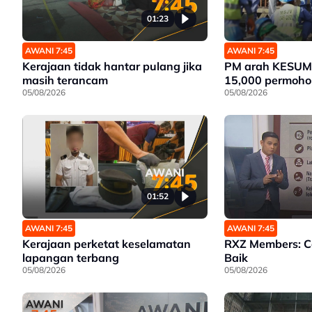
01:23
AWANI 7:45
AWANI 7:45
Kerajaan tidak hantar pulang jika
PM arah KESUMA
masih terancam
15,000 permoho
05/08/2026
05/08/2026
01:52
AWANI 7:45
AWANI 7:45
Kerajaan perketat keselamatan
RXZ Members: 
lapangan terbang
Baik
05/08/2026
05/08/2026