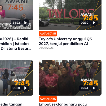
34:22
02:30
AWANI 7:45
/2026] – Realiti
Taylor's University unggul QS
mbilan | Istiadat
2027, terajui pendidikan AI
Di Istana Besar
06/08/2026
Pendakwaan Di
 Festival Filem
Busan
01:30
02:41
AWANI 7:45
sedia tangani
Empat sektor baharu pacu