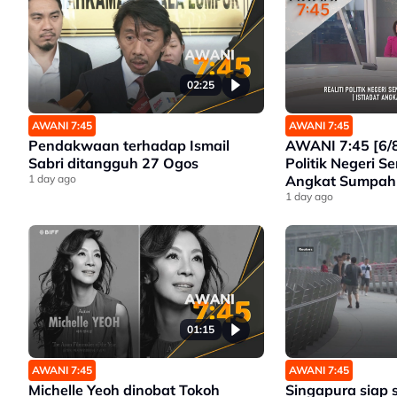
02:25
AWANI 7:45
AWANI 7:45
Pendakwaan terhadap Ismail
AWANI 7:45 [6/8
Sabri ditangguh 27 Ogos
Politik Negeri Se
1 day ago
Angkat Sumpah 
Seri Menanti | 
1 day ago
Mahkamah Esok |
Antarabangsa 
01:15
AWANI 7:45
AWANI 7:45
Michelle Yeoh dinobat Tokoh
Singapura siap 