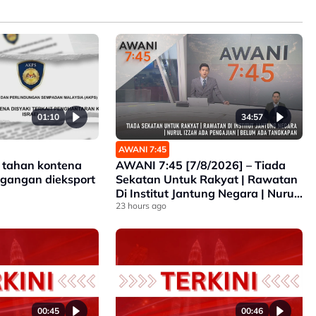
01:10
34:57
AWANI 7:45
 tahan kontena
AWANI 7:45 [7/8/2026] – Tiada
n dieksport
Sekatan Untuk Rakyat | Rawatan
Di Institut Jantung Negara | Nurul
Izzah Ada Pengajian | Belum Ada
23 hours ago
Tangkapan
00:45
00:46