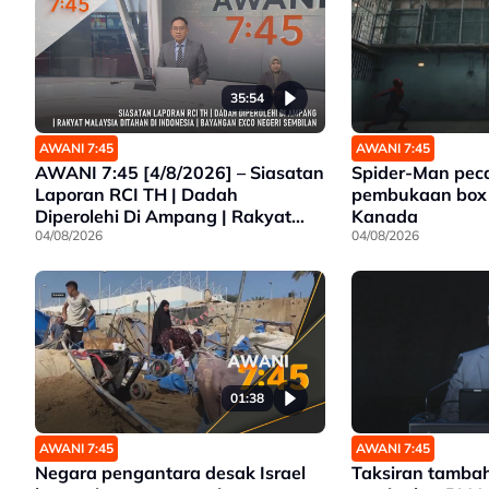
35:54
AWANI 7:45
AWANI 7:45
AWANI 7:45 [4/8/2026] – Siasatan
Spider-Man peca
Laporan RCI TH | Dadah
pembukaan box o
Diperolehi Di Ampang | Rakyat
Kanada
Malaysia Ditahan Di Indonesia |
04/08/2026
04/08/2026
Bayangan Exco Negeri Sembilan
01:38
AWANI 7:45
AWANI 7:45
Negara pengantara desak Israel
Taksiran tamb