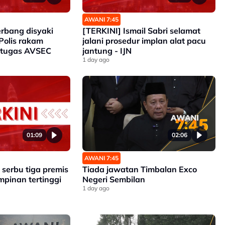
AWANI 7:45
erbang disyaki
[TERKINI] Ismail Sabri selamat
Polis rakam
jalani prosedur implan alat pacu
etugas AVSEC
jantung - IJN
1 day ago
01:09
02:06
AWANI 7:45
serbu tiga premis
Tiada jawatan Timbalan Exco
mpinan tertinggi
Negeri Sembilan
1 day ago