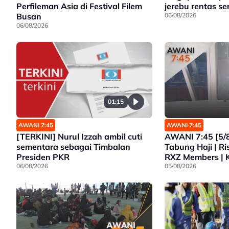
Perfileman Asia di Festival Filem
jerebu rentas 
Busan
06/08/2026
06/08/2026
01:15
AWANI 7:45
AWANI 7:45
[TERKINI] Nurul Izzah ambil cuti
AWANI 7:45 [5/8
sementara sebagai Timbalan
Tabung Haji | R
Presiden PKR
RXZ Members | 
06/08/2026
Lebih Ketat | P
05/08/2026
Tidak Dihantar 