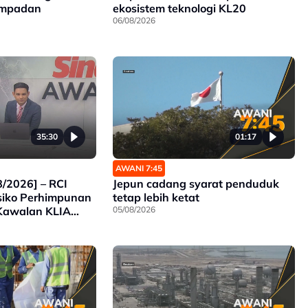
sempadan
ekosistem teknologi KL20
06/08/2026
35:30
01:17
AWANI 7:45
/2026] – RCI
Jepun cadang syarat penduduk
isiko Perhimpunan
tetap lebih ketat
Kawalan KLIA
05/08/2026
elarian Myanmar
Pulang