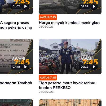
01:02
01:32
AWANI 7:45
 segera proses
Harga minyak kembali meningkat
nan pekerja asing
05/08/2026
07:48
02:19
AWANI 7:45
Cadangan Tambah
Tiga peserta maut layak terima
faedah PERKESO
05/08/2026