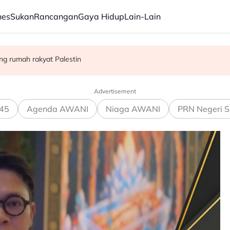
nes
Sukan
Rancangan
Gaya Hidup
Lain-Lain
ang rumah rakyat Palestin
ntuk dieksport ke Israel
 Israel bukti ketegasan Malaysia - PM Anwar
Advertisement
45
Agenda AWANI
Niaga AWANI
PRN Negeri S