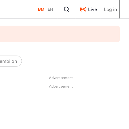
Select language
Live
Log in
BM
|
EN
embilan
Advertisement
Advertisement