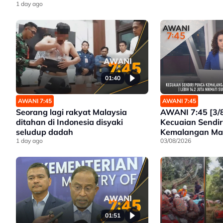
1 day ago
01:40
AWANI 7:45
AWANI 7:45
Seorang lagi rakyat Malaysia
AWANI 7:45 [3/8
ditahan di Indonesia disyaki
Kecuaian Sendir
seludup dadah
Kemalangan Mau
1 day ago
Selangor Diteliti
03/08/2026
Nikmati Subsidi 
Penjimatan Ope
01:51