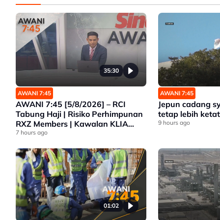
35:30
AWANI 7:45
AWANI 7:45
AWANI 7:45 [5/8/2026] – RCI
Jepun cadang s
Tabung Haji | Risiko Perhimpunan
tetap lebih ketat
RXZ Members | Kawalan KLIA
9 hours ago
Lebih Ketat | Pelarian Myanmar
7 hours ago
Tidak Dihantar Pulang
01:02