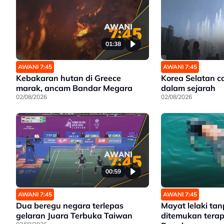
01:38
AWANI 7:45
AWANI 7:45
Kebakaran hutan di Greece
Korea Selatan ca
marak, ancam Bandar Megara
dalam sejarah
02/08/2026
02/08/2026
00:59
AWANI 7:45
AWANI 7:45
Dua beregu negara terlepas
Mayat lelaki tanp
gelaran Juara Terbuka Taiwan
ditemukan terap