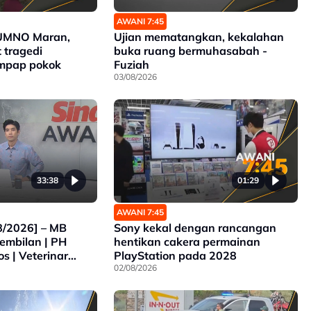
AWANI 7:45
UMNO Maran,
Ujian mematangkan, kekalahan
t tragedi
buka ruang bermuhasabah -
mpap pokok
Fuziah
03/08/2026
33:38
01:29
AWANI 7:45
8/2026] – MB
Sony kekal dengan rancangan
embilan | PH
hentikan cakera permainan
s | Veterinar
PlayStation pada 2028
judis | JPJ Tidak
02/08/2026
 Jika Kemalangan