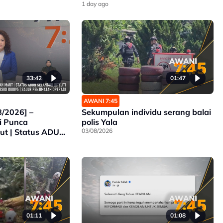
1 day ago
33:42
01:47
AWANI 7:45
/2026] –
Sekumpulan individu serang balai
i Punca
polis Yala
t | Status ADUN
03/08/2026
 | Lebih 14.2 Juta
BUDI95 | Salur
rasi
01:11
01:08