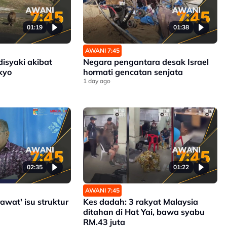
01:19
01:38
AWANI 7:45
disyaki akibat
Negara pengantara desak Israel
kyo
hormati gencatan senjata
1 day ago
02:35
01:22
AWANI 7:45
rawat' isu struktur
Kes dadah: 3 rakyat Malaysia
ditahan di Hat Yai, bawa syabu
RM.43 juta