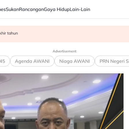
nes
Sukan
Rancangan
Gaya Hidup
Lain-Lain
hir tahun
 pelayaran di Selat Hormuz
bersama Trabzonspor
Advertisement
45
Agenda AWANI
Niaga AWANI
PRN Negeri S