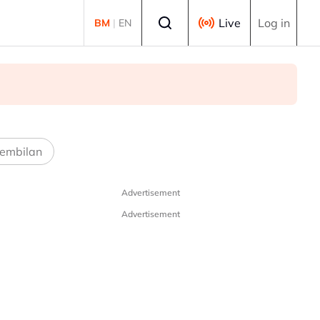
Select language
Live
Log in
BM
|
EN
embilan
Advertisement
Advertisement