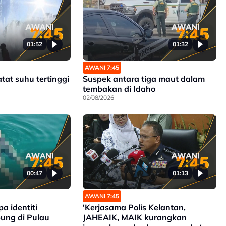
01:52
01:32
AWANI 7:45
tat suhu tertinggi
Suspek antara tiga maut dalam
tembakan di Idaho
02/08/2026
00:47
01:13
AWANI 7:45
a identiti
'Kerjasama Polis Kelantan,
ung di Pulau
JAHEAIK, MAIK kurangkan