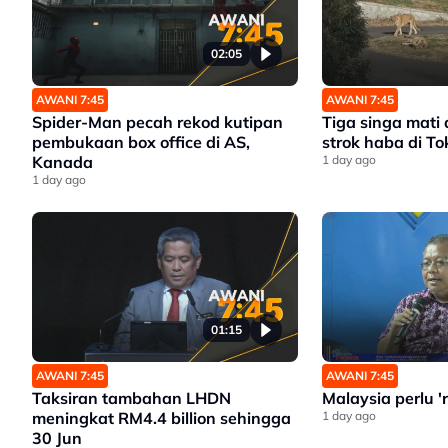
02:05
AWANI 7:45
AWANI 7:45
Spider-Man pecah rekod kutipan
Tiga singa mati 
pembukaan box office di AS,
strok haba di To
Kanada
1 day ago
1 day ago
01:15
AWANI 7:45
AWANI 7:45
Taksiran tambahan LHDN
Malaysia perlu '
meningkat RM4.4 billion sehingga
1 day ago
30 Jun