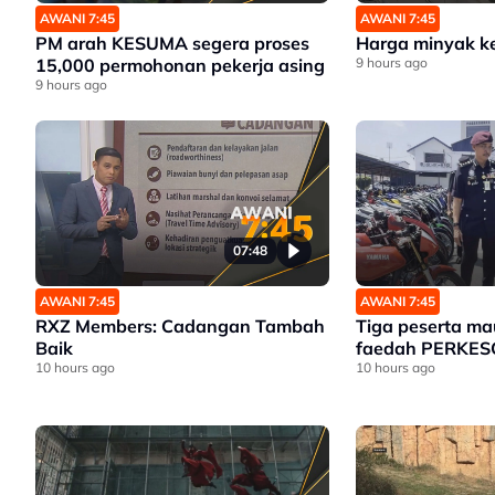
AWANI 7:45
AWANI 7:45
PM arah KESUMA segera proses
Harga minyak k
15,000 permohonan pekerja asing
9 hours ago
9 hours ago
07:48
AWANI 7:45
AWANI 7:45
RXZ Members: Cadangan Tambah
Tiga peserta ma
Baik
faedah PERKES
10 hours ago
10 hours ago