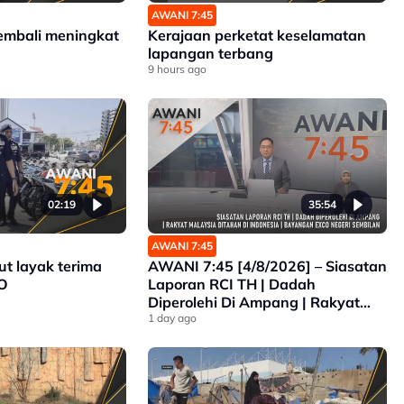
AWANI 7:45
embali meningkat
Kerajaan perketat keselamatan
lapangan terbang
9 hours ago
02:19
35:54
AWANI 7:45
ut layak terima
AWANI 7:45 [4/8/2026] – Siasatan
O
Laporan RCI TH | Dadah
Diperolehi Di Ampang | Rakyat
Malaysia Ditahan Di Indonesia |
1 day ago
Bayangan Exco Negeri Sembilan