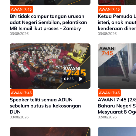
AWANI 7:45
AWANI 7:45
BN tidak campur tangan urusan
Ketua Pemuda 
adat Negeri Sembilan, pelantikan
isteri, anak mau
MB Ismail ikut proses - Zambry
kenderaan dihe
03/08/2026
03/08/2026
01:35
AWANI 7:45
AWANI 7:45
Speaker teliti semua ADUN
AWANI 7:45 [2/
sebelum putus isu kekosongan
Baharu Negeri S
DUN
Mesyuarat 8 Ogo
03/08/2026
Siasat Tanpa Pre
02/08/2026
Sokong Program