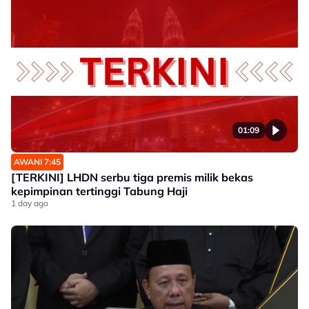
01:09
AWANI 7:45
[TERKINI] LHDN serbu tiga premis milik bekas
kepimpinan tertinggi Tabung Haji
1 day ago