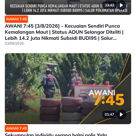
33:42
AWANI 7:45
AWANI 7:45 [3/8/2026] – Kecuaian Sendiri Punca
Kemalangan Maut | Status ADUN Selangor Diteliti |
Lebih 14.2 Juta Nikmati Subsidi BUDI95 | Salur
Penjimatan Operasi
03/08/2026
01:47
AWANI 7:45
Sekumpulan individu serang balai polis Yala