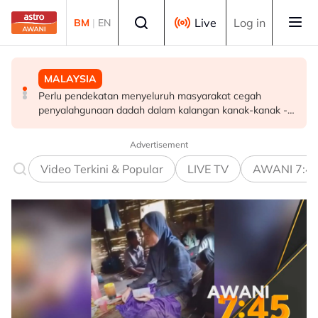
Skip to main content
Select language
Live
Log in
BM
|
EN
MALAYSIA
MALAYSIA
MALAYSIA
Kesatuan Pondok Kelantan seru pemimpin Islam tolak
Perlu pendekatan menyeluruh masyarakat cegah
Diplomasi budaya di Sarawak perkukuh hubungan
politik fitnah, perpecahan
penyalahgunaan dadah dalam kalangan kanak-kanak -
Malaysia-Indonesia
Lee Lam Thye
Advertisement
Video Terkini & Popular
LIVE TV
AWANI 7:4