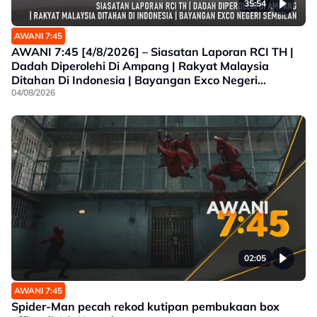
35:54
AWANI 7:45
AWANI 7:45 [4/8/2026] – Siasatan Laporan RCI TH |
Dadah Diperolehi Di Ampang | Rakyat Malaysia
Ditahan Di Indonesia | Bayangan Exco Negeri
Sembilan
04/08/2026
02:05
AWANI 7:45
Spider-Man pecah rekod kutipan pembukaan box