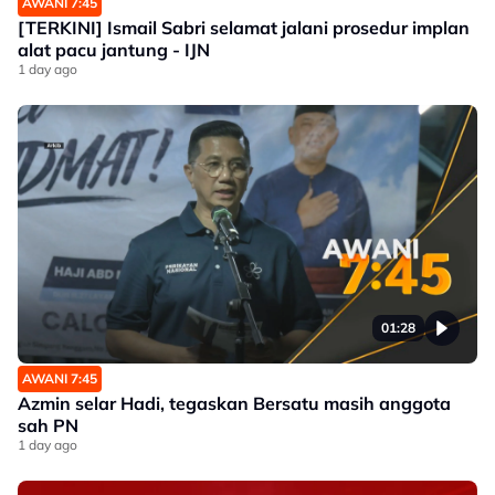
AWANI 7:45
[TERKINI] Ismail Sabri selamat jalani prosedur implan
alat pacu jantung - IJN
1 day ago
01:28
AWANI 7:45
Azmin selar Hadi, tegaskan Bersatu masih anggota
sah PN
1 day ago