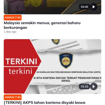
02:40
AWANI 7:45
Malaysia semakin menua, generasi baharu
berkurangan
1 day ago
01:10
AWANI 7:45
[TERKINI] AKPS tahan kontena disyaki bawa