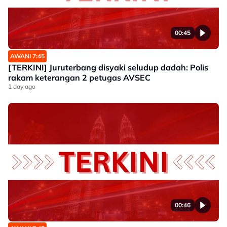
00:45
AWANI 7:45
[TERKINI] Juruterbang disyaki seludup dadah: Polis
rakam keterangan 2 petugas AVSEC
1 day ago
00:46