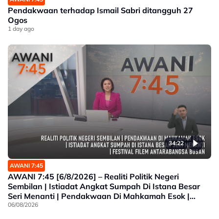
Pendakwaan terhadap Ismail Sabri ditangguh 27
Ogos
1 day ago
34:22
AWANI 7:45
AWANI 7:45 [6/8/2026] – Realiti Politik Negeri
Sembilan | Istiadat Angkat Sumpah Di Istana Besar
Seri Menanti | Pendakwaan Di Mahkamah Esok |
Festival Filem Antarabangsa Busan
06/08/2026