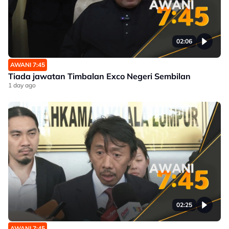
02:06
AWANI 7:45
Tiada jawatan Timbalan Exco Negeri Sembilan
1 day ago
02:25
AWANI 7:45