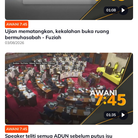
01:08
AWANI 7:45
Ujian mematangkan, kekalahan buka ruang
bermuhasabah - Fuziah
03/08/2026
01:35
AWANI 7:45
Speaker teliti semua ADUN sebelum putus isu