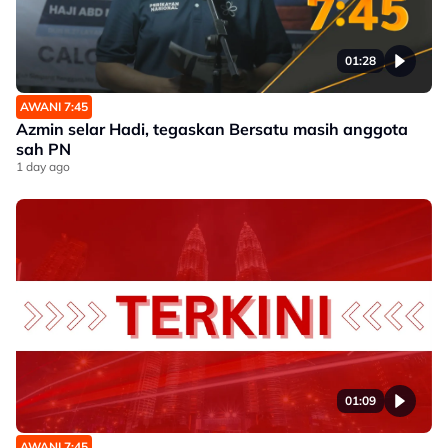
01:28
AWANI 7:45
Azmin selar Hadi, tegaskan Bersatu masih anggota
sah PN
1 day ago
01:09
AWANI 7:45