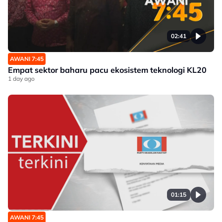
02:41
AWANI 7:45
Empat sektor baharu pacu ekosistem teknologi KL20
1 day ago
01:15
AWANI 7:45