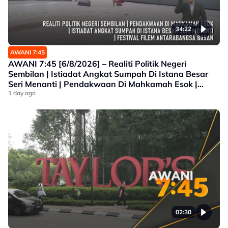
34:22
AWANI 7:45
AWANI 7:45 [6/8/2026] – Realiti Politik Negeri
Sembilan | Istiadat Angkat Sumpah Di Istana Besar
Seri Menanti | Pendakwaan Di Mahkamah Esok |
Festival Filem Antarabangsa Busan
1 day ago
02:30