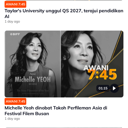
AWANI 7:45
Taylor's University unggul QS 2027, terajui pendidikan
AI
1 day ago
01:15
AWANI 7:45
Michelle Yeoh dinobat Tokoh Perfileman Asia di
Festival Filem Busan
1 day ago