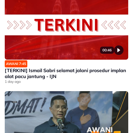
00:46
AWANI 7:45
[TERKINI] Ismail Sabri selamat jalani prosedur implan
alat pacu jantung - IJN
1 day ago