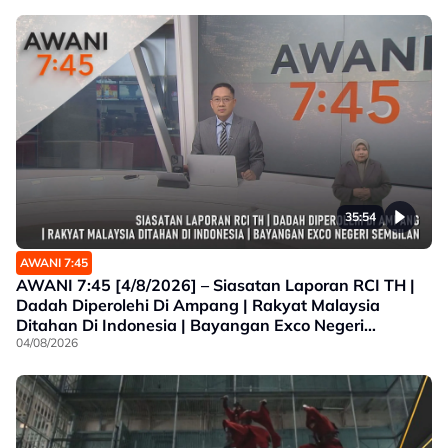
35:54
AWANI 7:45
AWANI 7:45 [4/8/2026] – Siasatan Laporan RCI TH |
Dadah Diperolehi Di Ampang | Rakyat Malaysia
Ditahan Di Indonesia | Bayangan Exco Negeri
Sembilan
04/08/2026