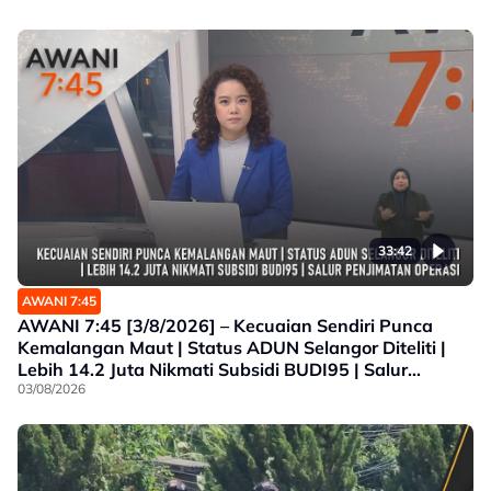
33:42
AWANI 7:45
AWANI 7:45 [3/8/2026] – Kecuaian Sendiri Punca
Kemalangan Maut | Status ADUN Selangor Diteliti |
Lebih 14.2 Juta Nikmati Subsidi BUDI95 | Salur
Penjimatan Operasi
03/08/2026