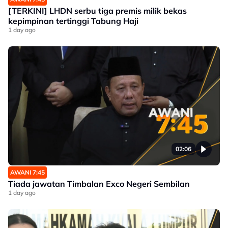
[TERKINI] LHDN serbu tiga premis milik bekas
kepimpinan tertinggi Tabung Haji
1 day ago
02:06
AWANI 7:45
Tiada jawatan Timbalan Exco Negeri Sembilan
1 day ago