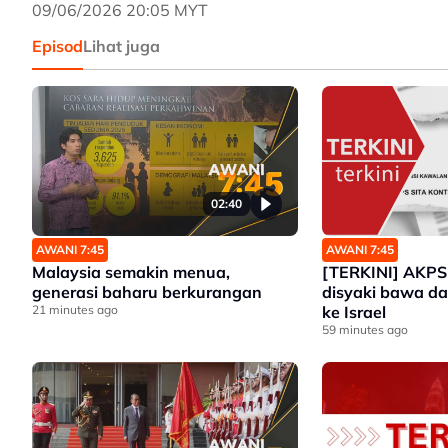
09/06/2026 20:05 MYT
Episod
Lihat juga
02:40
AWANI 7:45
AWANI 7:45
Malaysia semakin menua,
[TERKINI] AKPS
generasi baharu berkurangan
disyaki bawa daganga
21 minutes ago
ke Israel
59 minutes ago