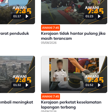
01:17
01:23
AWANI 7:45
yarat penduduk
Kerajaan tidak hantar pulang jika
masih terancam
05/08/2026
01:32
01:52
AWANI 7:45
embali meningkat
Kerajaan perketat keselamatan
lapangan terbang
05/08/2026