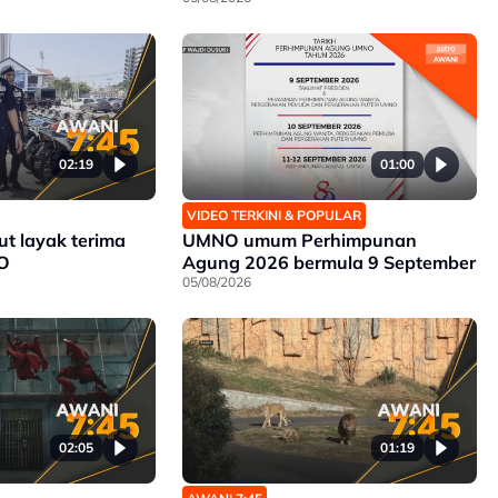
02:19
01:00
VIDEO TERKINI & POPULAR
ut layak terima
UMNO umum Perhimpunan
O
Agung 2026 bermula 9 September
05/08/2026
02:05
01:19