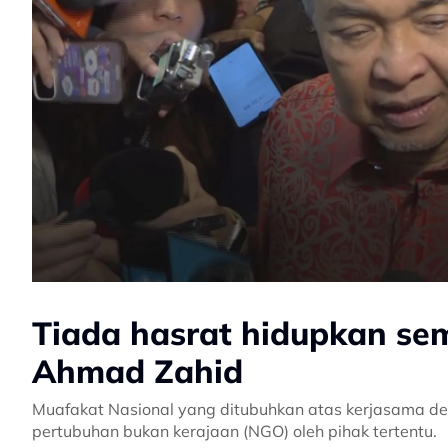
Tiada hasrat hidupkan se
Ahmad Zahid
Muafakat Nasional yang ditubuhkan atas kerjasama de
pertubuhan bukan kerajaan (NGO) oleh pihak tertentu.