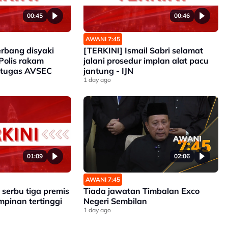
00:45
00:46
AWANI 7:45
erbang disyaki
[TERKINI] Ismail Sabri selamat
Polis rakam
jalani prosedur implan alat pacu
etugas AVSEC
jantung - IJN
1 day ago
01:09
02:06
AWANI 7:45
serbu tiga premis
Tiada jawatan Timbalan Exco
mpinan tertinggi
Negeri Sembilan
1 day ago