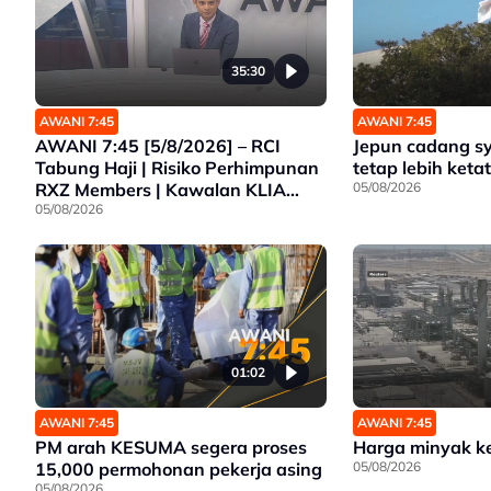
35:30
AWANI 7:45
AWANI 7:45
AWANI 7:45 [5/8/2026] – RCI
Jepun cadang s
Tabung Haji | Risiko Perhimpunan
tetap lebih ketat
RXZ Members | Kawalan KLIA
05/08/2026
Lebih Ketat | Pelarian Myanmar
05/08/2026
Tidak Dihantar Pulang
01:02
AWANI 7:45
AWANI 7:45
PM arah KESUMA segera proses
Harga minyak k
15,000 permohonan pekerja asing
05/08/2026
05/08/2026