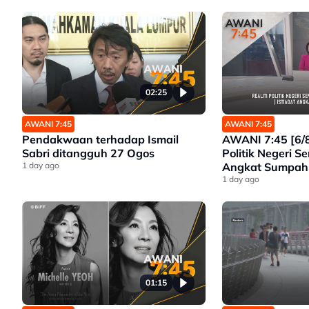
02:25
AWANI 7:45
AWANI 7:45
Pendakwaan terhadap Ismail
AWANI 7:45 [6/8
Sabri ditangguh 27 Ogos
Politik Negeri Se
1 day ago
Angkat Sumpah 
Seri Menanti | 
1 day ago
Mahkamah Esok |
Antarabangsa 
01:15