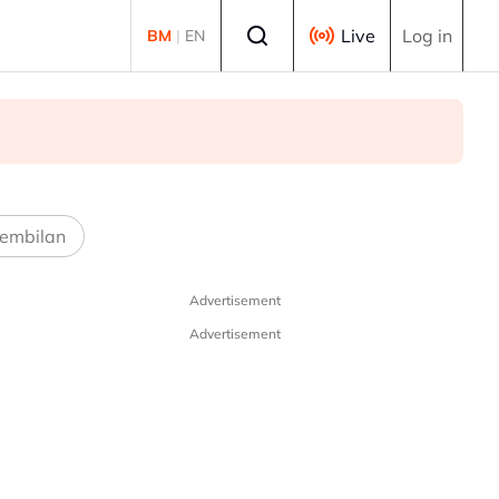
Select language
Live
Log in
BM
|
EN
embilan
Advertisement
Advertisement