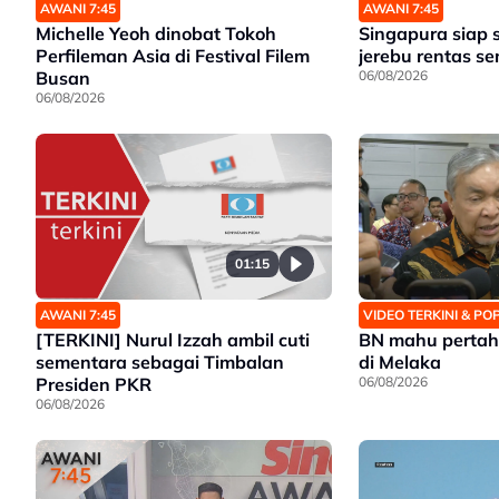
AWANI 7:45
AWANI 7:45
Michelle Yeoh dinobat Tokoh
Singapura siap 
Perfileman Asia di Festival Filem
jerebu rentas 
Busan
06/08/2026
06/08/2026
01:15
AWANI 7:45
VIDEO TERKINI & P
[TERKINI] Nurul Izzah ambil cuti
BN mahu pertah
sementara sebagai Timbalan
di Melaka
Presiden PKR
06/08/2026
06/08/2026