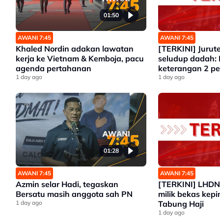
01:50
AWANI 7:45
AWANI 7:45
Khaled Nordin adakan lawatan
[TERKINI] Jurut
kerja ke Vietnam & Kemboja, pacu
seludup dadah: 
agenda pertahanan
keterangan 2 p
1 day ago
1 day ago
01:28
AWANI 7:45
AWANI 7:45
Azmin selar Hadi, tegaskan
[TERKINI] LHDN 
Bersatu masih anggota sah PN
milik bekas kepi
1 day ago
Tabung Haji
1 day ago