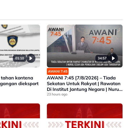
01:10
34:57
AWANI 7:45
 tahan kontena
AWANI 7:45 [7/8/2026] – Tiada
n dieksport
Sekatan Untuk Rakyat | Rawatan
Di Institut Jantung Negara | Nurul
Izzah Ada Pengajian | Belum Ada
23 hours ago
Tangkapan