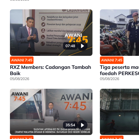
07:48
AWANI 7:45
AWANI 7:45
RXZ Members: Cadangan Tambah
Tiga peserta ma
Baik
faedah PERKES
05/08/2026
05/08/2026
35:54