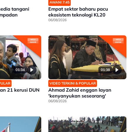
AWANI 7:45
sedia tangani
Empat sektor baharu pacu
sempadan
ekosistem teknologi KL20
06/08/2026
01:34
01:38
OPULAR
VIDEO TERKINI & POPULAR
an 21 kerusi DUN
Ahmad Zahid enggan layan
'kenyanyukan seseorang'
06/08/2026