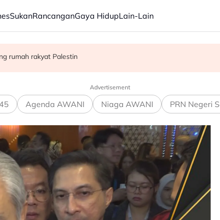
nes
Sukan
Rancangan
Gaya Hidup
Lain-Lain
ang rumah rakyat Palestin
ntuk dieksport ke Israel
 Israel bukti ketegasan Malaysia - PM Anwar
Advertisement
45
Agenda AWANI
Niaga AWANI
PRN Negeri S