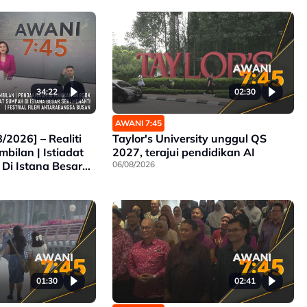
34:22
02:30
AWANI 7:45
/2026] – Realiti
Taylor's University unggul QS
mbilan | Istiadat
2027, terajui pendidikan AI
Di Istana Besar
06/08/2026
Pendakwaan Di
 Festival Filem
Busan
01:30
02:41