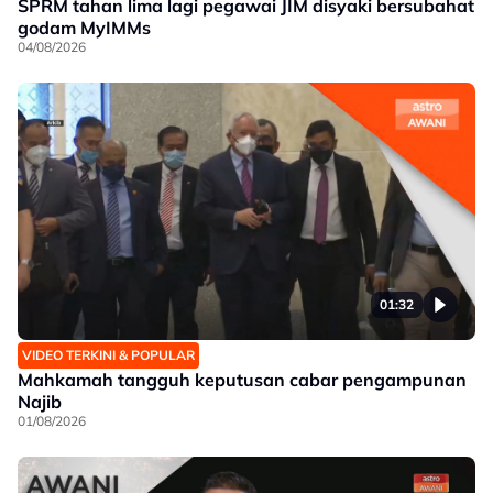
SPRM tahan lima lagi pegawai JIM disyaki bersubahat
godam MyIMMs
04/08/2026
01:32
VIDEO TERKINI & POPULAR
Mahkamah tangguh keputusan cabar pengampunan
Najib
01/08/2026