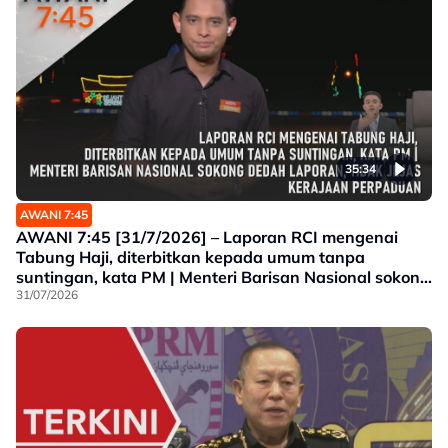
35:34
AWANI 7:45
AWANI 7:45 [31/7/2026] – Laporan RCI mengenai
Tabung Haji, diterbitkan kepada umum tanpa
suntingan, kata PM | Menteri Barisan Nasional sokong
dedah laporan, tidak jejas Kerajaan Perpaduan |
31/07/2026
Malaysia Airlines sedia beri kerjasama juruterbang
dita