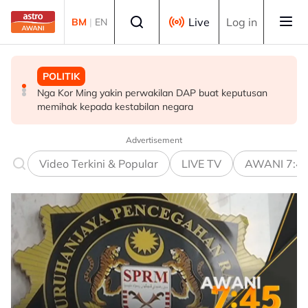
Skip to main content
Select language
Live
Log in
BM
|
EN
POLITIK
BISNES
MALAYSIA
Nga Kor Ming yakin perwakilan DAP buat keputusan
Belanjawan 2027: PM Anwar bakal beri 'durian runtuh'
JPJ Kelantan bongkar pelbagai kesalahan institut
memihak kepada kestabilan negara
hasil ekonomi kukuh, anti-sakau - Penganalisis
memandu
Advertisement
Video Terkini & Popular
LIVE TV
AWANI 7:4