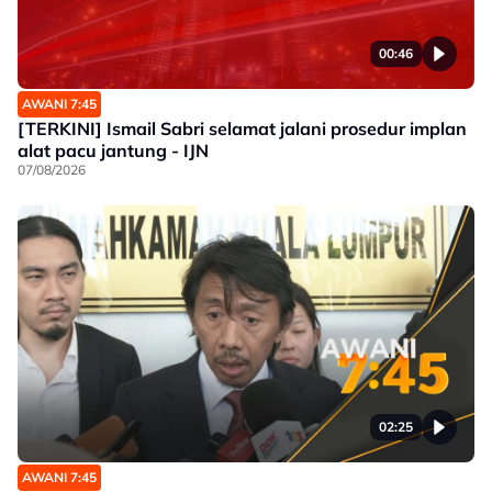
00:46
AWANI 7:45
[TERKINI] Ismail Sabri selamat jalani prosedur implan
alat pacu jantung - IJN
07/08/2026
02:25
AWANI 7:45