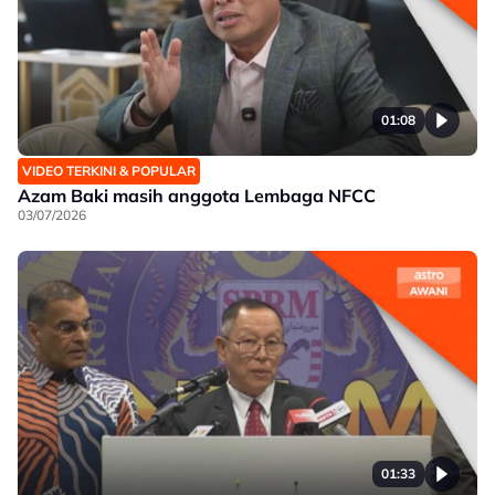
01:08
VIDEO TERKINI & POPULAR
Azam Baki masih anggota Lembaga NFCC
03/07/2026
01:33