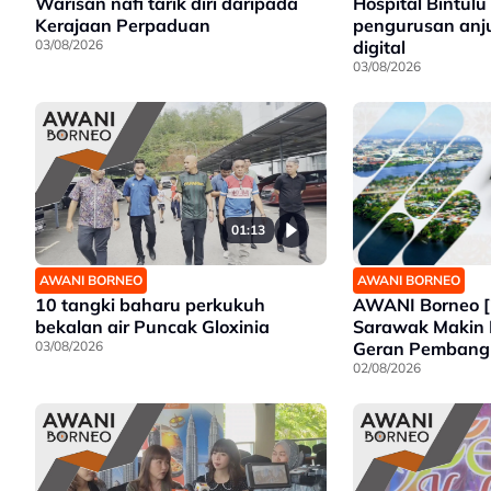
Warisan nafi tarik diri daripada
Hospital Bintulu
Kerajaan Perpaduan
pengurusan anju
03/08/2026
digital
03/08/2026
01:13
AWANI BORNEO
AWANI BORNEO
AWANI Borneo [
10 tangki baharu perkukuh
Sarawak Makin 
bekalan air Puncak Gloxinia
Geran Pemban
03/08/2026
Wanita | Projek
02/08/2026
Tawau siap 202