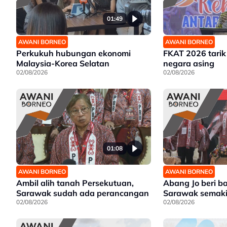
01:49
AWANI BORNEO
AWANI BORNEO
Perkukuh hubungan ekonomi
FKAT 2026 tarik
Malaysia-Korea Selatan
negara asing
02/08/2026
02/08/2026
01:08
AWANI BORNEO
AWANI BORNEO
Ambil alih tanah Persekutuan,
Abang Jo beri 
Sarawak sudah ada perancangan
Sarawak semaki
02/08/2026
02/08/2026