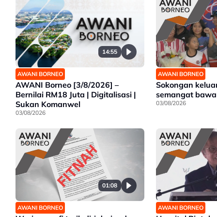
14:55
AWANI BORNEO
AWANI BORNEO
AWANI Borneo [3/8/2026] –
Sokongan kelua
Bernilai RM18 Juta | Digitalisasi |
semangat bawa 
Sukan Komanwel
03/08/2026
03/08/2026
01:08
AWANI BORNEO
AWANI BORNEO