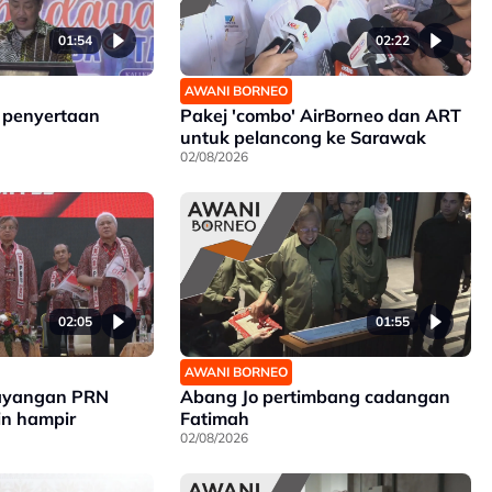
01:54
02:22
AWANI BORNEO
 penyertaan
Pakej 'combo' AirBorneo dan ART
untuk pelancong ke Sarawak
02/08/2026
02:05
01:55
AWANI BORNEO
bayangan PRN
Abang Jo pertimbang cadangan
n hampir
Fatimah
02/08/2026