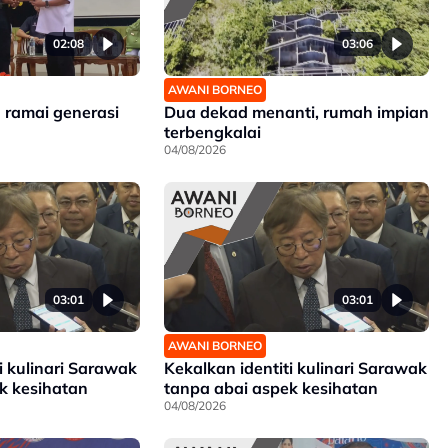
02:08
03:06
AWANI BORNEO
h ramai generasi
Dua dekad menanti, rumah impian
terbengkalai
04/08/2026
03:01
03:01
AWANI BORNEO
i kulinari Sarawak
Kekalkan identiti kulinari Sarawak
k kesihatan
tanpa abai aspek kesihatan
04/08/2026