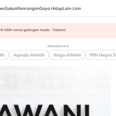
nes
Sukan
Rancangan
Gaya Hidup
Lain-Lain
 kerusi - Ahmad Zahid
rik lebih ramai golongan muda - Saarani
elesai pertengahan bulan ini - Mohamad
Advertisement
45
Agenda AWANI
Niaga AWANI
PRN Negeri S