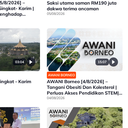
5/8/2026] –
Saksi utama saman RM190 juta
Singkat- Karim |
dakwa terima ancaman
Menghadap
05/08/2026
k | Ancaman
15:07
03:04
AWANI BORNEO
AWANI Borneo [4/8/2026] –
ingkat - Karim
Tangani Obesiti Dan Kolesterol |
Perluas Akses Pendidikan STEM|
Sabah Intai Juara SUKMA
04/08/2026
Selangor