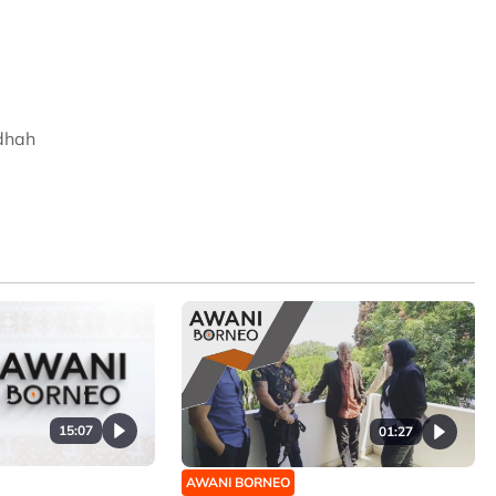
udhah
15:07
01:27
AWANI BORNEO