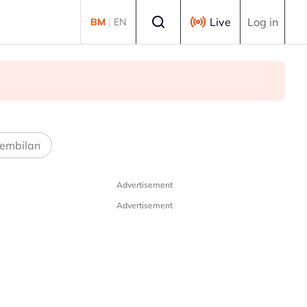
Select language
Live
Log in
BM
|
EN
embilan
Advertisement
Advertisement