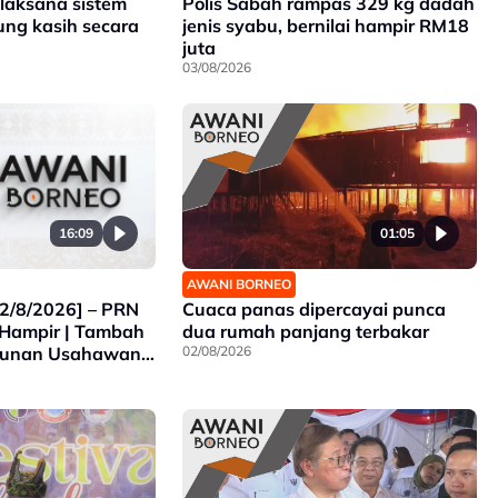
 laksana sistem
Polis Sabah rampas 329 kg dadah
ng kasih secara
jenis syabu, bernilai hampir RM18
juta
03/08/2026
16:09
01:05
AWANI BORNEO
2/8/2026] – PRN
Cuaca panas dipercayai punca
Hampir | Tambah
dua rumah panjang terbakar
gunan Usahawan
02/08/2026
 Empangan Air
7