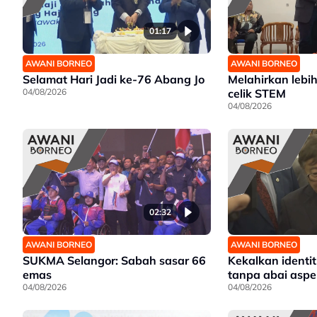
01:17
AWANI BORNEO
AWANI BORNEO
Selamat Hari Jadi ke-76 Abang Jo
Melahirkan lebi
04/08/2026
celik STEM
04/08/2026
02:32
AWANI BORNEO
AWANI BORNEO
SUKMA Selangor: Sabah sasar 66
Kekalkan identit
emas
tanpa abai aspe
04/08/2026
04/08/2026