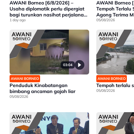
AWANI Borneo [6/8/2026] –
AWANI Borneo [
Usaha diplomatik perlu dipergiat
Tempoh Terlalu 
bagi turunkan nasihat perjalanan
Agong Terima 
ke ESSZONE – Hajiji | Politeknik
1 day ago
Premier Sarawa
05/08/2026
Kota Belud tumpu bidang selaras
Gajah Liar
keperluan industri Sabah |
Jawatankuasa khas ditubuh
perkasa usaha beli produk
tempatan
03:04
AWANI BORNEO
AWANI BORNEO
Penduduk Kinabatangan
Tempoh terlalu s
bimbang ancaman gajah liar
05/08/2026
05/08/2026