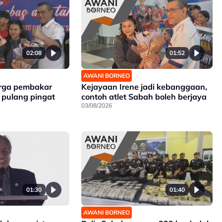
02:08
01:52
AWANI BORNEO
rga pembakar
Kejayaan Irene jadi kebanggaan,
pulang pingat
contoh atlet Sabah boleh berjaya
03/08/2026
01:30
01:40
AWANI BORNEO